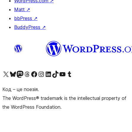
WordPress.com
↗
Matt
↗
bbPress
↗
BuddyPress
↗
Visit our X (formerly Twitter) account
Visit our Bluesky account
Завітайте до нашої стрічки в Mastodon
Visit our Threads account
Завітайте на нашу сторінку в Facebook
Visit our Instagram account
Visit our LinkedIn account
Visit our TikTok account
Visit our YouTube channel
Visit our Tumblr account
Код – це поезія.
The WordPress® trademark is the intellectual property of
the WordPress Foundation.