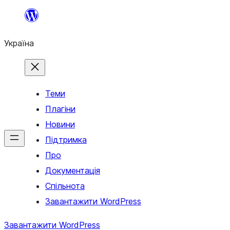
Перейти
до
Україна
вмісту
Теми
Плагіни
Новини
Підтримка
Про
Документація
Спільнота
Завантажити WordPress
Завантажити WordPress