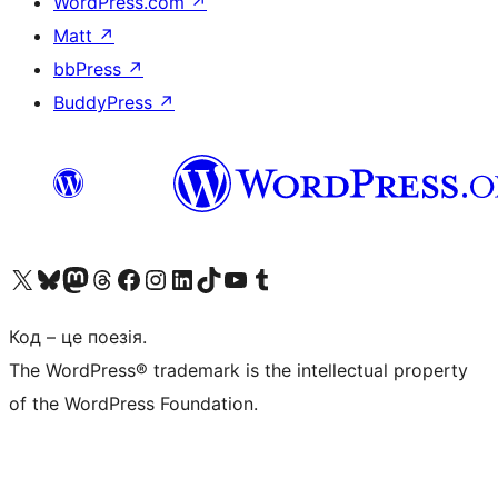
WordPress.com
↗
Matt
↗
bbPress
↗
BuddyPress
↗
Visit our X (formerly Twitter) account
Visit our Bluesky account
Завітайте до нашої стрічки в Mastodon
Visit our Threads account
Завітайте на нашу сторінку в Facebook
Visit our Instagram account
Visit our LinkedIn account
Visit our TikTok account
Visit our YouTube channel
Visit our Tumblr account
Код – це поезія.
The WordPress® trademark is the intellectual property
of the WordPress Foundation.