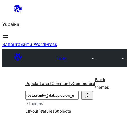
Перейти
до
Україна
вмісту
Завантажити WordPress
Теми
Block
Popular
Latest
Community
Commercial
themes
Пошук
0 themes
Layout
Features
Subjects