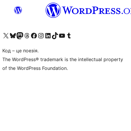
Visit our X (formerly Twitter) account
Visit our Bluesky account
Завітайте до нашої стрічки в Mastodon
Visit our Threads account
Завітайте на нашу сторінку в Facebook
Visit our Instagram account
Visit our LinkedIn account
Visit our TikTok account
Visit our YouTube channel
Visit our Tumblr account
Код – це поезія.
The WordPress® trademark is the intellectual property
of the WordPress Foundation.