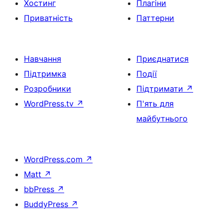
Хостинг
Плагіни
Приватність
Паттерни
Навчання
Приєднатися
Підтримка
Події
Розробники
Підтримати
↗
WordPress.tv
↗
П'ять для
майбутнього
WordPress.com
↗
Matt
↗
bbPress
↗
BuddyPress
↗