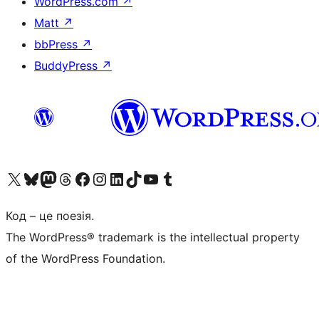
WordPress.com
↗
Matt
↗
bbPress
↗
BuddyPress
↗
Visit our X (formerly Twitter) account
Visit our Bluesky account
Завітайте до нашої стрічки в Mastodon
Visit our Threads account
Завітайте на нашу сторінку в Facebook
Visit our Instagram account
Visit our LinkedIn account
Visit our TikTok account
Visit our YouTube channel
Visit our Tumblr account
Код – це поезія.
The WordPress® trademark is the intellectual property
of the WordPress Foundation.