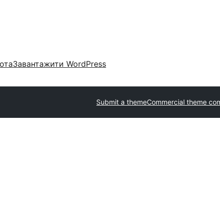
ота
Завантажити WordPress
Submit a theme
Commercial theme co