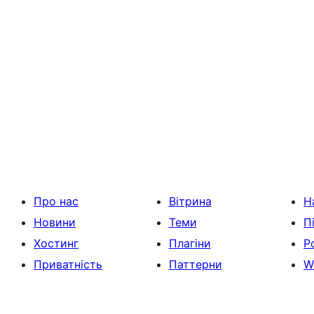
Про нас
Вітрина
Н
Новини
Теми
П
Хостинг
Плагіни
Р
Приватність
Паттерни
W