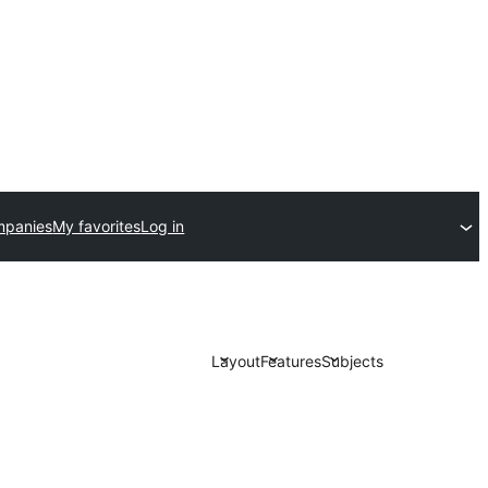
mpanies
My favorites
Log in
Layout
Features
Subjects