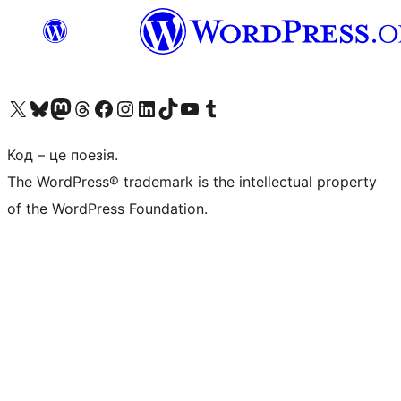
Visit our X (formerly Twitter) account
Visit our Bluesky account
Завітайте до нашої стрічки в Mastodon
Visit our Threads account
Завітайте на нашу сторінку в Facebook
Visit our Instagram account
Visit our LinkedIn account
Visit our TikTok account
Visit our YouTube channel
Visit our Tumblr account
Код – це поезія.
The WordPress® trademark is the intellectual property
of the WordPress Foundation.