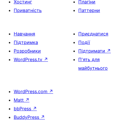
Хостинг
Плагіни
Приватність
Паттерни
Навчання
Приєднатися
Підтримка
Події
Розробники
Підтримати
↗
WordPress.tv
↗
П'ять для
майбутнього
WordPress.com
↗
Matt
↗
bbPress
↗
BuddyPress
↗