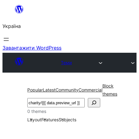
Перейти
до
Україна
вмісту
Завантажити WordPress
Теми
Block
Popular
Latest
Community
Commercial
themes
Пошук
0 themes
Layout
Features
Subjects