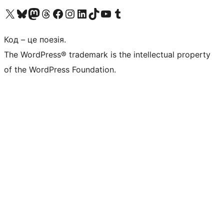
Visit our X (formerly Twitter) account
Visit our Bluesky account
Завітайте до нашої стрічки в Mastodon
Visit our Threads account
Завітайте на нашу сторінку в Facebook
Visit our Instagram account
Visit our LinkedIn account
Visit our TikTok account
Visit our YouTube channel
Visit our Tumblr account
Код – це поезія.
The WordPress® trademark is the intellectual property
of the WordPress Foundation.