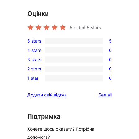
Оцінки
5
out of 5 stars.
5 stars
5
5
4 stars
0
5-
0
3 stars
0
star
4-
0
reviews
2 stars
0
star
3-
0
reviews
1 star
0
star
2-
0
reviews
star
1-
reviews
Додати свій відгук
See all
reviews
star
reviews
Підтримка
Хочете щось сказати? Потрібна
допомога?