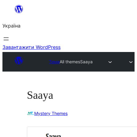
Перейти
до
Україна
вмісту
Завантажити WordPress
Теми
All themes
Saaya
Saaya
Mystery Themes