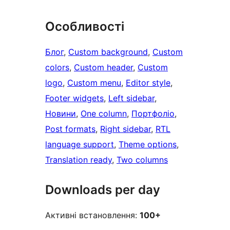
Особливості
Блог
, 
Custom background
, 
Custom
colors
, 
Custom header
, 
Custom
logo
, 
Custom menu
, 
Editor style
, 
Footer widgets
, 
Left sidebar
, 
Новини
, 
One column
, 
Портфоліо
, 
Post formats
, 
Right sidebar
, 
RTL
language support
, 
Theme options
, 
Translation ready
, 
Two columns
Downloads per day
Активні встановлення:
100+