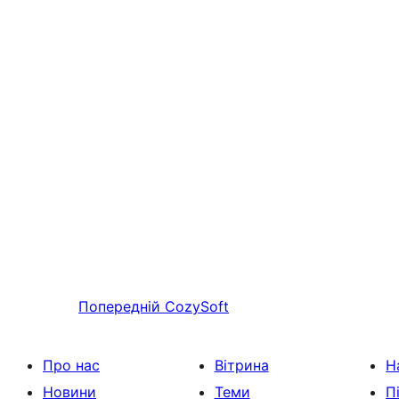
Попередній
CozySoft
Про нас
Вітрина
Н
Новини
Теми
П