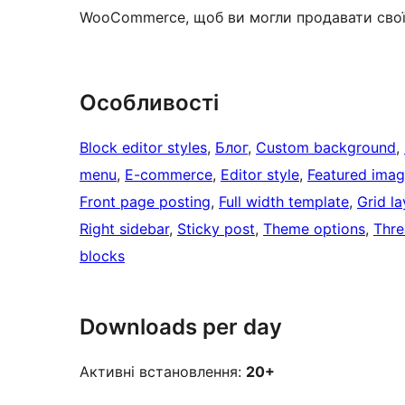
WooCommerce, щоб ви могли продавати свої 
Особливості
Block editor styles
, 
Блог
, 
Custom background
, 
menu
, 
E-commerce
, 
Editor style
, 
Featured imag
Front page posting
, 
Full width template
, 
Grid l
Right sidebar
, 
Sticky post
, 
Theme options
, 
Thr
blocks
Downloads per day
Активні встановлення:
20+