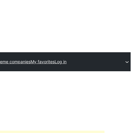
heme companies
My favorites
Log in