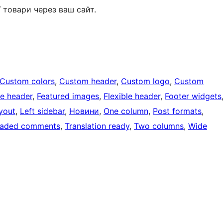
товари через ваш сайт.
Custom colors
, 
Custom header
, 
Custom logo
, 
Custom
e header
, 
Featured images
, 
Flexible header
, 
Footer widgets
ayout
, 
Left sidebar
, 
Новини
, 
One column
, 
Post formats
, 
eaded comments
, 
Translation ready
, 
Two columns
, 
Wide