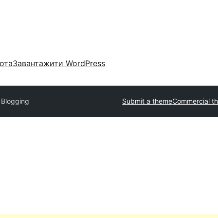
ота
Завантажити WordPress
l Blogging
Submit a theme
Commercial t