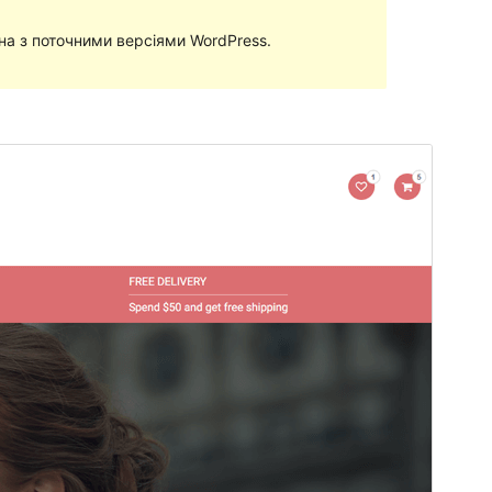
сна з поточними версіями WordPress.
Перегляд
Завантажити
Версія
1.0.15
Last updated
9 Квітня, 2024
Active installations
20+
WordPress version
5.0
PHP version
5.6
Theme homepage