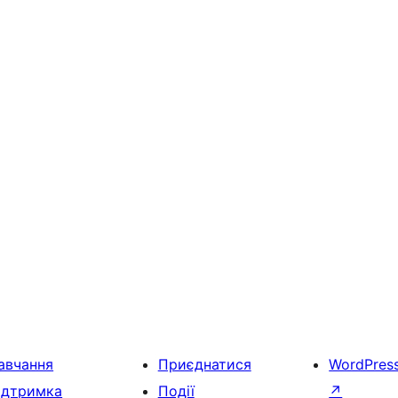
авчання
Приєднатися
WordPres
ідтримка
Події
↗