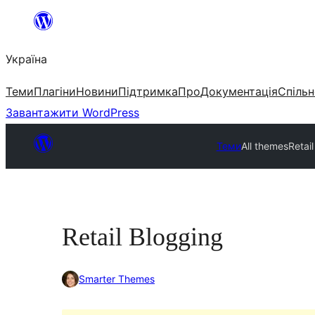
Перейти
до
Україна
вмісту
Теми
Плагіни
Новини
Підтримка
Про
Документація
Спільн
Завантажити WordPress
Теми
All themes
Retai
Retail Blogging
Smarter Themes