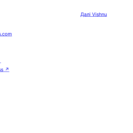
Далі
Vishnu
s.com
↗
ss
↗