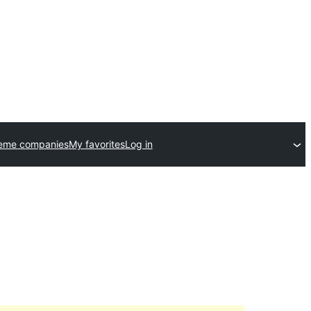
heme companies
My favorites
Log in