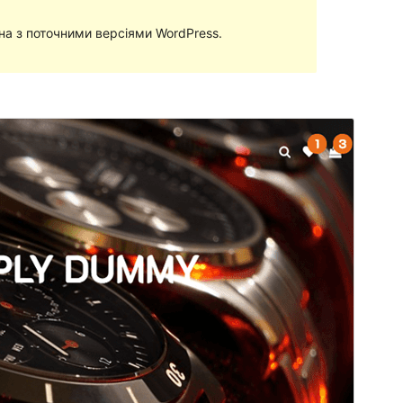
сна з поточними версіями WordPress.
Перегляд
Завантажити
Версія
1.1.1
Last updated
9 Лютого, 2022
Active installations
20+
PHP version
5.6
Theme homepage