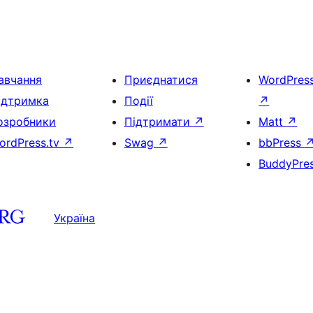
авчання
Приєднатися
WordPres
ідтримка
Події
↗
озробники
Підтримати
↗
Matt
↗
ordPress.tv
↗
Swag
↗
bbPress
BuddyPre
Україна