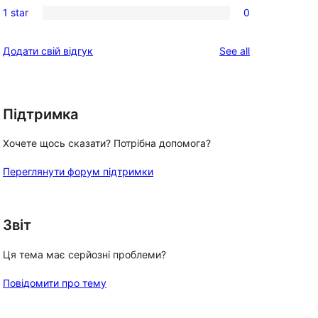
reviews
1 star
0
star
2-
0
reviews
star
1-
reviews
Додати свій відгук
See all
reviews
star
reviews
Підтримка
Хочете щось сказати? Потрібна допомога?
Переглянути форум підтримки
Звіт
Ця тема має серйозні проблеми?
Повідомити про тему