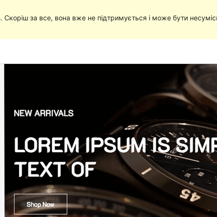
в
. Скоріш за все, вона вже не підтримується і може бути несумі