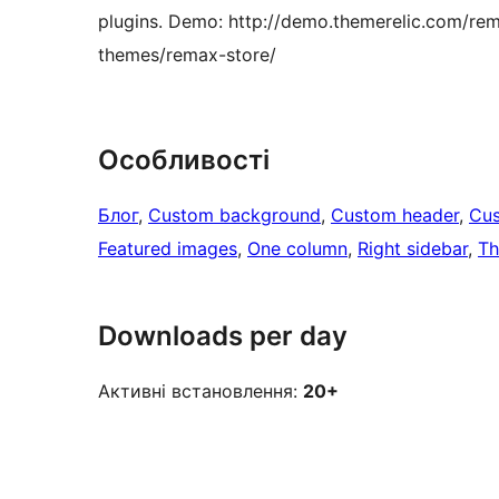
plugins. Demo: http://demo.themerelic.com/rem
themes/remax-store/
Особливості
Блог
, 
Custom background
, 
Custom header
, 
Cus
Featured images
, 
One column
, 
Right sidebar
, 
Th
Downloads per day
Активні встановлення:
20+