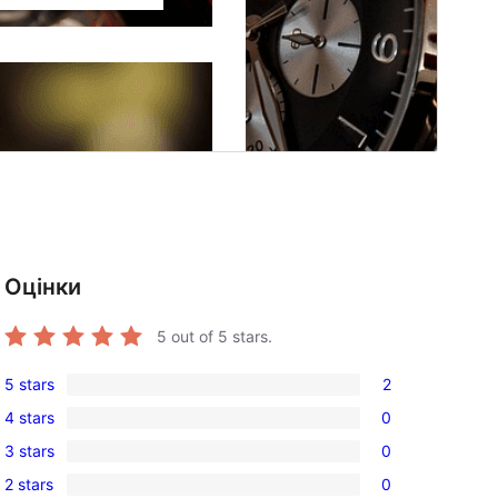
Оцінки
5
out of 5 stars.
5 stars
2
2
4 stars
0
5-
0
3 stars
0
star
4-
0
reviews
2 stars
0
star
3-
0