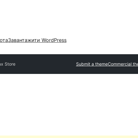
ота
Завантажити WordPress
x Store
Submit a theme
Commercial t