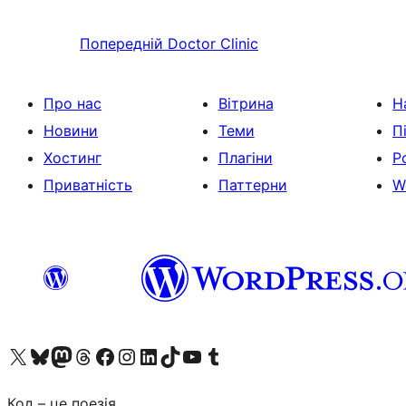
Попередній
Doctor Clinic
Про нас
Вітрина
Н
Новини
Теми
П
Хостинг
Плагіни
Р
Приватність
Паттерни
W
Visit our X (formerly Twitter) account
Visit our Bluesky account
Завітайте до нашої стрічки в Mastodon
Visit our Threads account
Завітайте на нашу сторінку в Facebook
Visit our Instagram account
Visit our LinkedIn account
Visit our TikTok account
Visit our YouTube channel
Visit our Tumblr account
Код – це поезія.