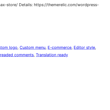
ax-store/ Details: https://themerelic.com/wordpress-
tom logo
, 
Custom menu
, 
E-commerce
, 
Editor style
, 
readed comments
, 
Translation ready