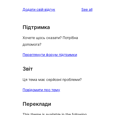
reviews
star
1-
reviews
Додати свій відгук
See all
reviews
star
reviews
Підтримка
Хочете щось сказати? Потрібна
допомога?
Переглянути форум підтримки
Звіт
Ця тема має серйозні проблеми?
Повідомити про тему
Переклади
This theme is available in the following