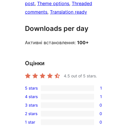
post
, 
Theme options
, 
Threaded
comments
, 
Translation ready
Downloads per day
Активні встановлення:
100+
Оцінки
4.5
out of 5 stars.
5 stars
1
1
4 stars
1
5-
1
3 stars
0
star
4-
0
review
2 stars
0
star
3-
0
review
1 star
0
star
2-
0