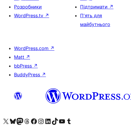
Розробники
Підтримати
↗
WordPress.tv
↗
П'ять для
майбутнього
WordPress.com
↗
Matt
↗
bbPress
↗
BuddyPress
↗
Visit our X (formerly Twitter) account
Visit our Bluesky account
Завітайте до нашої стрічки в Mastodon
Visit our Threads account
Завітайте на нашу сторінку в Facebook
Visit our Instagram account
Visit our LinkedIn account
Visit our TikTok account
Visit our YouTube channel
Visit our Tumblr account