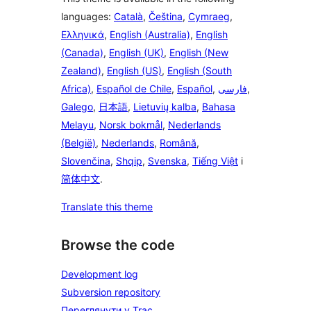
languages:
Català
,
Čeština
,
Cymraeg
,
Ελληνικά
,
English (Australia)
,
English
(Canada)
,
English (UK)
,
English (New
Zealand)
,
English (US)
,
English (South
Africa)
,
Español de Chile
,
Español
,
فارسی
,
Galego
,
日本語
,
Lietuvių kalba
,
Bahasa
Melayu
,
Norsk bokmål
,
Nederlands
(België)
,
Nederlands
,
Română
,
Slovenčina
,
Shqip
,
Svenska
,
Tiếng Việt
і
简体中文
.
Translate this theme
Browse the code
Development log
Subversion repository
Переглянути у Trac