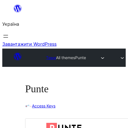
Перейти
до
Україна
вмісту
Завантажити WordPress
Теми
All themes
Punte
Punte
Access Keys