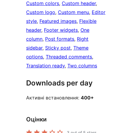
Custom colors
, 
Custom header
, 
Custom logo
, 
Custom menu
, 
Editor
style
, 
Featured images
, 
Flexible
header
, 
Footer widgets
, 
One
column
, 
Post formats
, 
Right
sidebar
, 
Sticky post
, 
Theme
options
, 
Threaded comments
, 
Translation ready
, 
Two columns
Downloads per day
Активні встановлення:
400+
Оцінки
3
out of 5 stars.