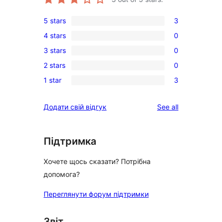
5 stars
3
3
4 stars
0
5-
0
3 stars
0
star
4-
0
reviews
2 stars
0
star
3-
0
reviews
1 star
3
star
2-
3
reviews
star
1-
reviews
Додати свій відгук
See all
reviews
star
reviews
Підтримка
Хочете щось сказати? Потрібна
допомога?
Переглянути форум підтримки
Звіт