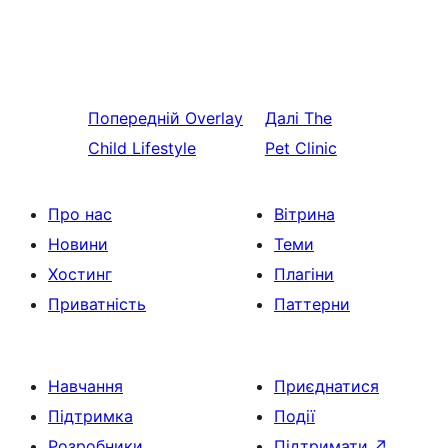
Попередній
Overlay
Далі
The
Child Lifestyle
Pet Clinic
Про нас
Вітрина
Новини
Теми
Хостинг
Плагіни
Приватність
Паттерни
Навчання
Приєднатися
Підтримка
Події
Розробники
Підтримати
↗