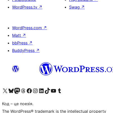
WordPress.tv
↗
Swag
↗
WordPress.com
↗
Matt
↗
bbPress
↗
BuddyPress
↗
Visit our X (formerly Twitter) account
Visit our Bluesky account
Завітайте до нашої стрічки в Mastodon
Visit our Threads account
Завітайте на нашу сторінку в Facebook
Visit our Instagram account
Visit our LinkedIn account
Visit our TikTok account
Visit our YouTube channel
Visit our Tumblr account
Код – це поезія.
The WordPress® trademark is the intellectual property