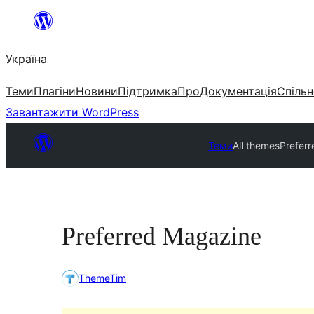
Перейти
до
Україна
вмісту
Теми
Плагіни
Новини
Підтримка
Про
Документація
Спільн
Завантажити WordPress
Теми
All themes
Prefer
Preferred Magazine
ThemeTim