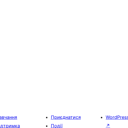
авчання
Приєднатися
WordPres
ідтримка
Події
↗