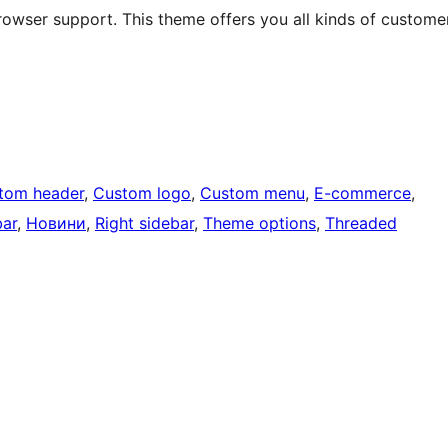
owser support. This theme offers you all kinds of custome
tom header
, 
Custom logo
, 
Custom menu
, 
E-commerce
, 
bar
, 
Новини
, 
Right sidebar
, 
Theme options
, 
Threaded