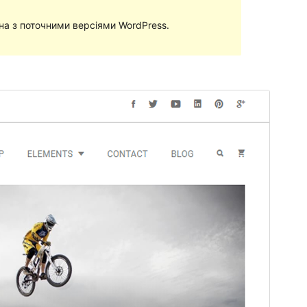
сна з поточними версіями WordPress.
Перегляд
Завантажити
Версія
2.14
Last updated
21 Вересня, 2022
Active installations
40+
PHP version
5.4
Theme homepage