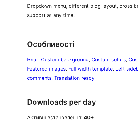
Dropdown menu, different blog layout, cross br
support at any time.
Особливості
Блог
, 
Custom background
, 
Custom colors
, 
Cus
Featured images
, 
Full width template
, 
Left side
comments
, 
Translation ready
Downloads per day
Активні встановлення:
40+