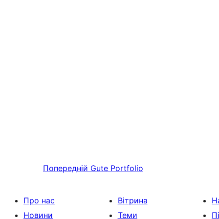
Попередній
Gute Portfolio
Про нас
Вітрина
Н
Новини
Теми
П