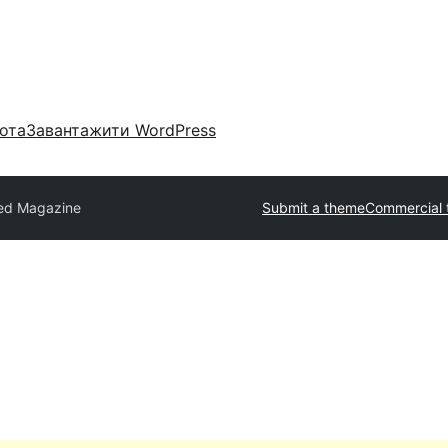
ота
Завантажити WordPress
red Magazine
Submit a theme
Commercial