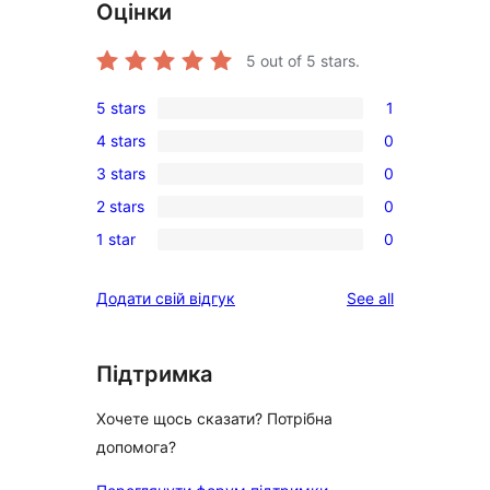
Оцінки
5
out of 5 stars.
5 stars
1
1
4 stars
0
5-
0
3 stars
0
star
4-
0
review
2 stars
0
star
3-
0
reviews
1 star
0
star
2-
0
reviews
star
1-
reviews
Додати свій відгук
See all
reviews
star
reviews
Підтримка
Хочете щось сказати? Потрібна
допомога?