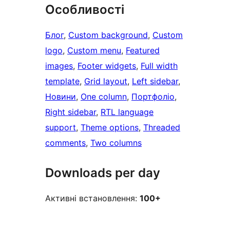
Особливості
Блог
, 
Custom background
, 
Custom
logo
, 
Custom menu
, 
Featured
images
, 
Footer widgets
, 
Full width
template
, 
Grid layout
, 
Left sidebar
, 
Новини
, 
One column
, 
Портфоліо
, 
Right sidebar
, 
RTL language
support
, 
Theme options
, 
Threaded
comments
, 
Two columns
Downloads per day
Активні встановлення:
100+