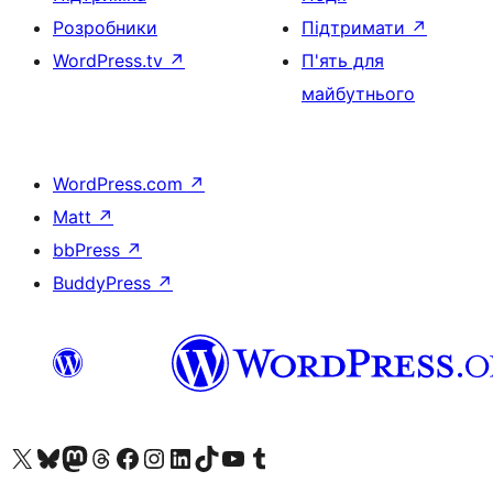
Розробники
Підтримати
↗
WordPress.tv
↗
П'ять для
майбутнього
WordPress.com
↗
Matt
↗
bbPress
↗
BuddyPress
↗
Visit our X (formerly Twitter) account
Visit our Bluesky account
Завітайте до нашої стрічки в Mastodon
Visit our Threads account
Завітайте на нашу сторінку в Facebook
Visit our Instagram account
Visit our LinkedIn account
Visit our TikTok account
Visit our YouTube channel
Visit our Tumblr account