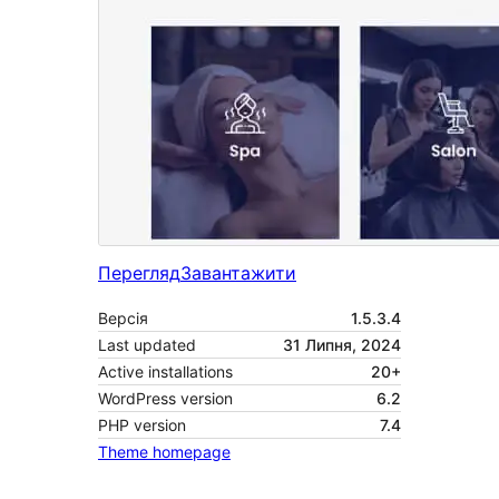
Перегляд
Завантажити
Версія
1.5.3.4
Last updated
31 Липня, 2024
Active installations
20+
WordPress version
6.2
PHP version
7.4
Theme homepage