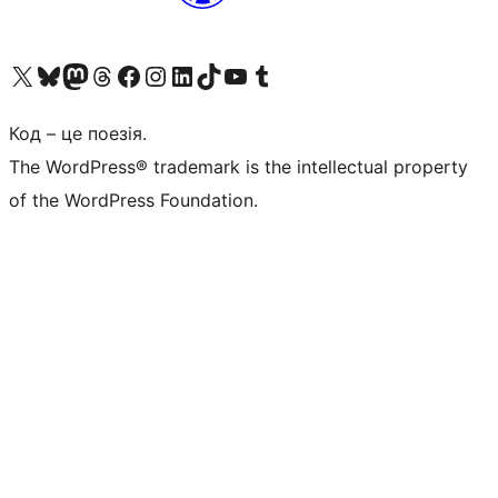
Visit our X (formerly Twitter) account
Visit our Bluesky account
Завітайте до нашої стрічки в Mastodon
Visit our Threads account
Завітайте на нашу сторінку в Facebook
Visit our Instagram account
Visit our LinkedIn account
Visit our TikTok account
Visit our YouTube channel
Visit our Tumblr account
Код – це поезія.
The WordPress® trademark is the intellectual property
of the WordPress Foundation.