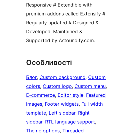
Responsive # Extendible with
premium addons called Extensify #
Regularly updated # Designed &
Developed, Maintained &
Supported by Astoundify.com.
Особливості
Блог
, 
Custom background
, 
Custom
colors
, 
Custom logo
, 
Custom menu
, 
E-commerce
, 
Editor style
, 
Featured
images
, 
Footer widgets
, 
Full width
template
, 
Left sidebar
, 
Right
sidebar
, 
RTL language support
, 
Theme options
, 
Threaded