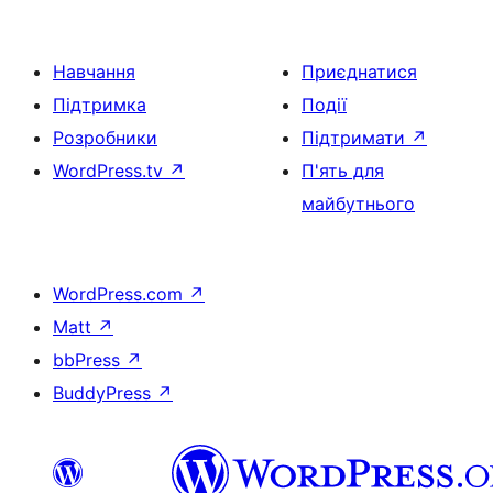
Навчання
Приєднатися
Підтримка
Події
Розробники
Підтримати
↗
WordPress.tv
↗
П'ять для
майбутнього
WordPress.com
↗
Matt
↗
bbPress
↗
BuddyPress
↗