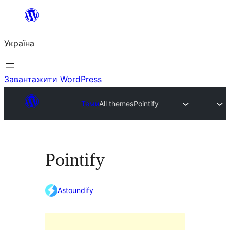
Перейти
до
Україна
вмісту
Завантажити WordPress
Теми
All themes
Pointify
Pointify
Astoundify