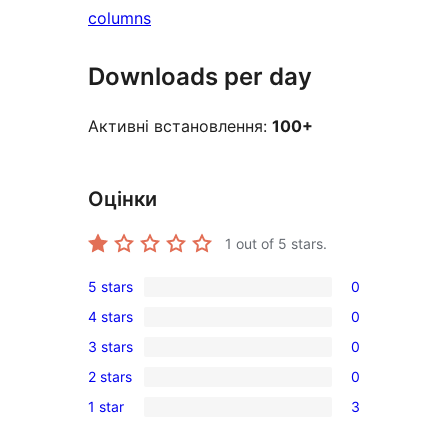
columns
Downloads per day
Активні встановлення:
100+
Оцінки
1
out of 5 stars.
5 stars
0
0
4 stars
0
5-
0
3 stars
0
star
4-
0
reviews
2 stars
0
star
3-
0
reviews
1 star
3
star
2-
3
reviews
star
1-