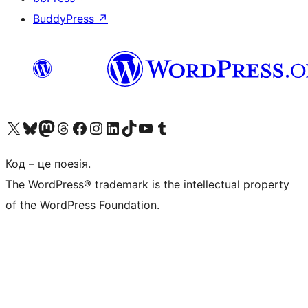
BuddyPress
↗
Visit our X (formerly Twitter) account
Visit our Bluesky account
Завітайте до нашої стрічки в Mastodon
Visit our Threads account
Завітайте на нашу сторінку в Facebook
Visit our Instagram account
Visit our LinkedIn account
Visit our TikTok account
Visit our YouTube channel
Visit our Tumblr account
Код – це поезія.
The WordPress® trademark is the intellectual property
of the WordPress Foundation.