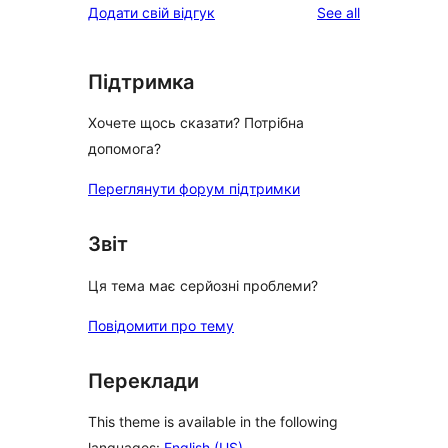
reviews
Додати свій відгук
See all
reviews
star
reviews
Підтримка
Хочете щось сказати? Потрібна
допомога?
Переглянути форум підтримки
Звіт
Ця тема має серйозні проблеми?
Повідомити про тему
Переклади
This theme is available in the following
languages:
English (US)
.