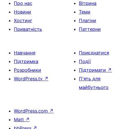
Про нас
Вітрина
Новини
Теми
Хостинг
Плагіни
Приватність
Паттерни
Навчання
Приєднатися
Підтримка
Події
Розробники
Підтримати
↗
WordPress.tv
↗
П'ять для
майбутнього
WordPress.com
↗
Matt
↗
bbPress
↗