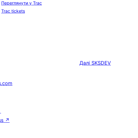
Переглянути у Trac
Trac tickets
Далі
SKSDEV
s.com
↗
ss
↗