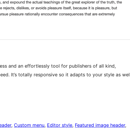
s and an effortlessly tool for publishers of all kind,
peed. It’s totally responsive so it adapts to your style as wel
eader
, 
Custom menu
, 
Editor style
, 
Featured image header
, 