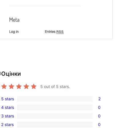
Оцінки
l
5
out of 5 stars.
5 stars
2
2
4 stars
0
5-
0
3 stars
0
star
4-
0
reviews
2 stars
0
star
3-
0