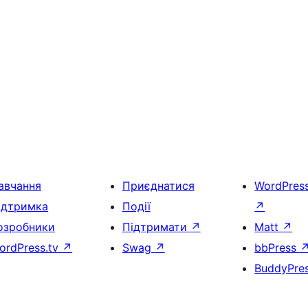
авчання
Приєднатися
WordPres
ідтримка
Події
↗
озробники
Підтримати
↗
Matt
↗
ordPress.tv
↗
Swag
↗
bbPress
BuddyPre