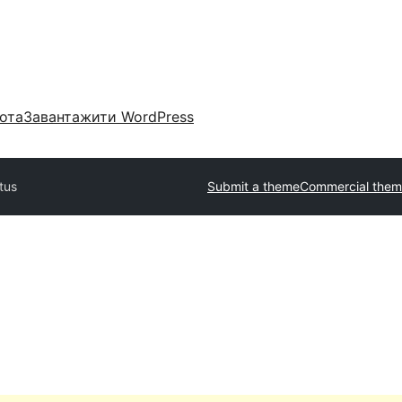
ота
Завантажити WordPress
tus
Submit a theme
Commercial them