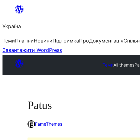
Перейти
до
Україна
вмісту
Теми
Плагіни
Новини
Підтримка
Про
Документація
Спільн
Завантажити WordPress
Теми
All themes
Pa
Patus
FameThemes