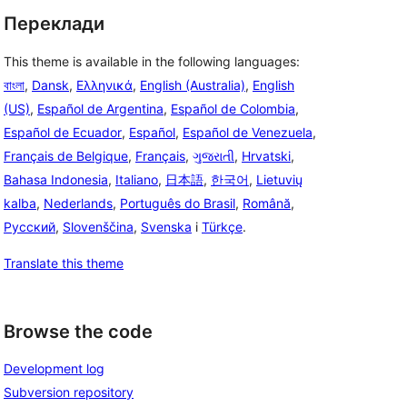
Переклади
This theme is available in the following languages:
বাংলা
,
Dansk
,
Ελληνικά
,
English (Australia)
,
English
(US)
,
Español de Argentina
,
Español de Colombia
,
Español de Ecuador
,
Español
,
Español de Venezuela
,
Français de Belgique
,
Français
,
ગુજરાતી
,
Hrvatski
,
Bahasa Indonesia
,
Italiano
,
日本語
,
한국어
,
Lietuvių
kalba
,
Nederlands
,
Português do Brasil
,
Română
,
Русский
,
Slovenščina
,
Svenska
і
Türkçe
.
Translate this theme
Browse the code
Development log
Subversion repository