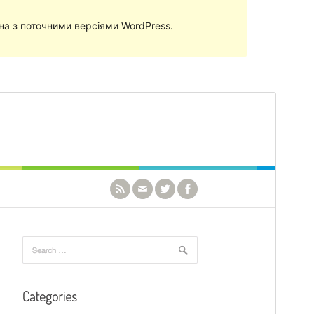
сна з поточними версіями WordPress.
Перегляд
Завантажити
Версія
1.1.0
Last updated
3 Жовтня, 2021
Active installations
1 000+
PHP version
5.6
Theme homepage