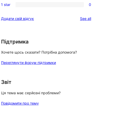
reviews
1 star
0
star
2-
0
reviews
star
1-
reviews
Додати свій відгук
See all
reviews
star
reviews
Підтримка
Хочете щось сказати? Потрібна допомога?
Переглянути форум підтримки
Звіт
Ця тема має серйозні проблеми?
Повідомити про тему