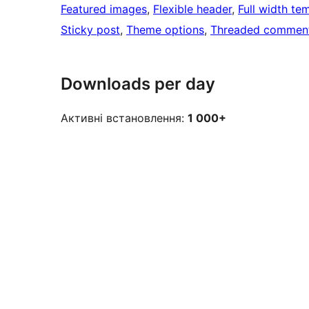
Featured images
, 
Flexible header
, 
Full width te
Sticky post
, 
Theme options
, 
Threaded commen
Downloads per day
Активні встановлення:
1 000+