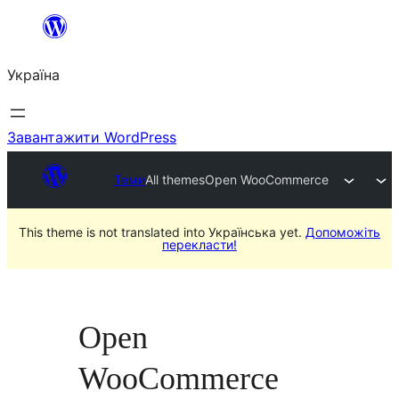
Перейти
до
Україна
вмісту
Завантажити WordPress
Теми
All themes
Open WooCommerce
This theme is not translated into Українська yet.
Допоможіть
перекласти!
Open
WooCommerce