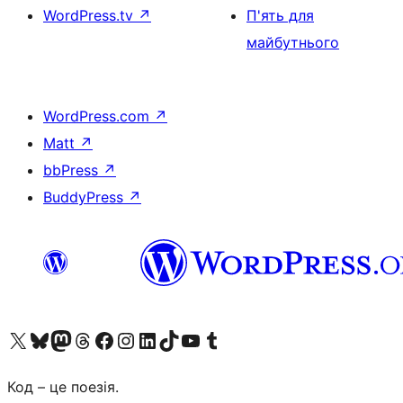
WordPress.tv
↗
П'ять для
майбутнього
WordPress.com
↗
Matt
↗
bbPress
↗
BuddyPress
↗
Visit our X (formerly Twitter) account
Visit our Bluesky account
Завітайте до нашої стрічки в Mastodon
Visit our Threads account
Завітайте на нашу сторінку в Facebook
Visit our Instagram account
Visit our LinkedIn account
Visit our TikTok account
Visit our YouTube channel
Visit our Tumblr account
Код – це поезія.