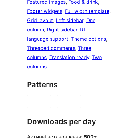
Featured images
, 
Food & drink
, 
Footer widgets
, 
Full width template
, 
Grid layout
, 
Left sidebar
, 
One
column
, 
Right sidebar
, 
RTL
language support
, 
Theme options
, 
Threaded comments
, 
Three
columns
, 
Translation ready
, 
Two
columns
Patterns
Downloads per day
Активні встановлення:
500+