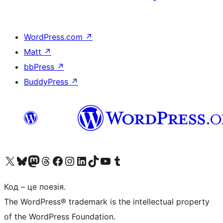
WordPress.com
↗
Matt
↗
bbPress
↗
BuddyPress
↗
Visit our X (formerly Twitter) account
Visit our Bluesky account
Завітайте до нашої стрічки в Mastodon
Visit our Threads account
Завітайте на нашу сторінку в Facebook
Visit our Instagram account
Visit our LinkedIn account
Visit our TikTok account
Visit our YouTube channel
Visit our Tumblr account
Код – це поезія.
The WordPress® trademark is the intellectual property
of the WordPress Foundation.