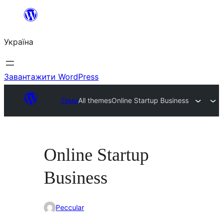
Перейти
до
Україна
вмісту
Завантажити WordPress
Теми
All themes
Online Startup Business
Online Startup
Business
Peccular