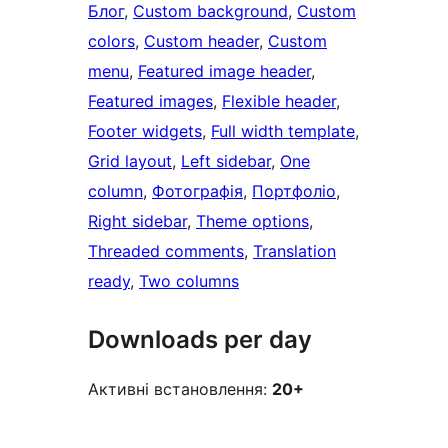
Блог
, 
Custom background
, 
Custom
colors
, 
Custom header
, 
Custom
menu
, 
Featured image header
, 
Featured images
, 
Flexible header
, 
Footer widgets
, 
Full width template
, 
Grid layout
, 
Left sidebar
, 
One
column
, 
Фотографія
, 
Портфоліо
, 
Right sidebar
, 
Theme options
, 
Threaded comments
, 
Translation
ready
, 
Two columns
Downloads per day
Активні встановлення:
20+