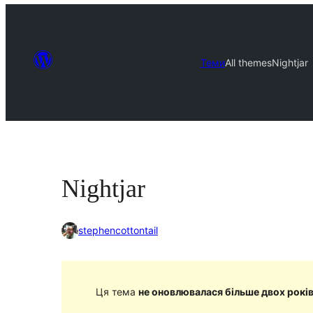
Теми
All themes
Nightjar
Nightjar
stephencottontail
Ця тема
не оновлювалася більше двох рокі