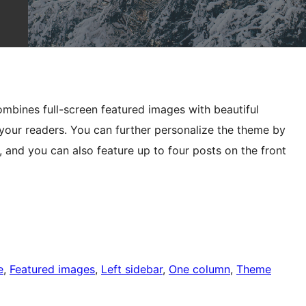
ombines full-screen featured images with beautiful
your readers. You can further personalize the theme by
, and you can also feature up to four posts on the front
e
, 
Featured images
, 
Left sidebar
, 
One column
, 
Theme