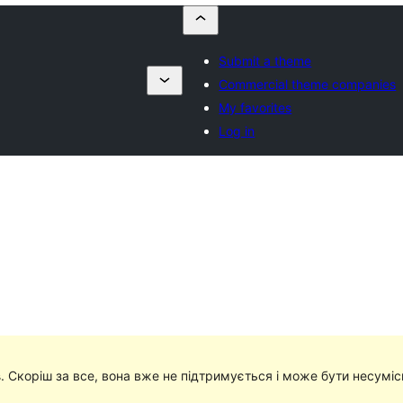
Submit a theme
Commercial theme companies
My favorites
Log in
в
. Скоріш за все, вона вже не підтримується і може бути несумі