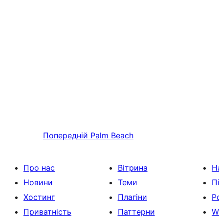
Попередній
Palm Beach
Про нас
Вітрина
Н
Новини
Теми
П
Хостинг
Плагіни
Р
Приватність
Паттерни
W