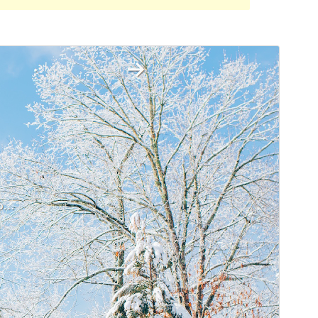
Перегляд
Завантажити
Версія
1.0.3
Last updated
3 Грудня, 2016
Active installations
20+