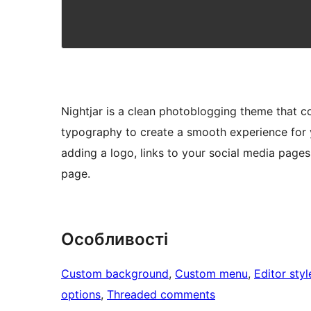
Nightjar is a clean photoblogging theme that c
typography to create a smooth experience for 
adding a logo, links to your social media pages
page.
Особливості
Custom background
, 
Custom menu
, 
Editor styl
options
, 
Threaded comments