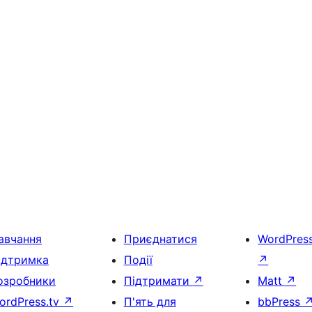
авчання
Приєднатися
WordPres
ідтримка
Події
↗
озробники
Підтримати
↗
Matt
↗
ordPress.tv
↗
П'ять для
bbPress