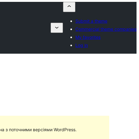
Submit a theme
Commercial theme companies
My favorites
Log in
сна з поточними версіями WordPress.