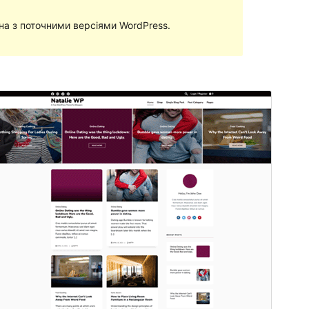
сна з поточними версіями WordPress.
Перегляд
Завантажити
Версія
1.7.3
Last updated
26 Березня, 2023
Active installations
Менше десяти
WordPress version
5.6
PHP version
5.6
Theme homepage