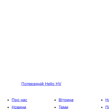
Попередній
Hello HV
Про нас
Вітрина
Н
Новини
Теми
П