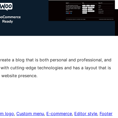
reate a blog that is both personal and professional, and
ed with cutting-edge technologies and has a layout that is
e website presence.
m logo
, 
Custom menu
, 
E-commerce
, 
Editor style
, 
Footer