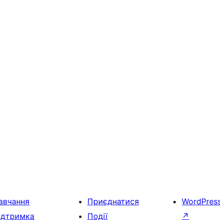
авчання
Приєднатися
WordPres
ідтримка
Події
↗