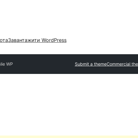
ота
Завантажити WordPress
lie WP
Submit a theme
Commercial th