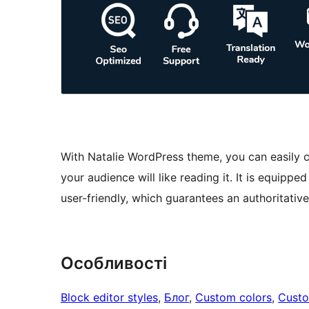
With Natalie WordPress theme, you can easily c
your audience will like reading it. It is equipp
user-friendly, which guarantees an authoritativ
Особливості
Block editor styles
, 
Блог
, 
Custom colors
, 
Custo