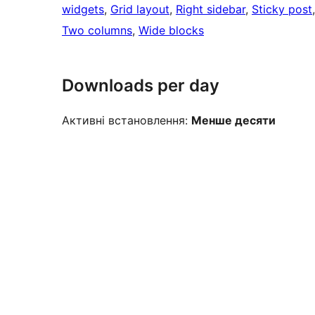
widgets
, 
Grid layout
, 
Right sidebar
, 
Sticky post
Two columns
, 
Wide blocks
Downloads per day
Активні встановлення:
Менше десяти