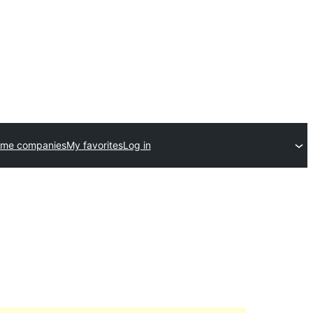
eme companies
My favorites
Log in