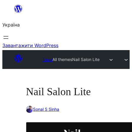
Перейти
до
Україна
вмісту
Завантажити WordPress
Теми
All themes
Nail Salon Lite
Nail Salon Lite
Sonal S Sinha