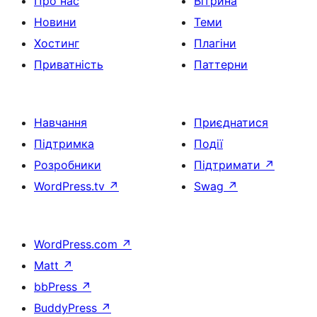
Про нас
Вітрина
Новини
Теми
Хостинг
Плагіни
Приватність
Паттерни
Навчання
Приєднатися
Підтримка
Події
Розробники
Підтримати
↗
WordPress.tv
↗
Swag
↗
WordPress.com
↗
Matt
↗
bbPress
↗
BuddyPress
↗