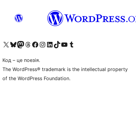
Visit our X (formerly Twitter) account
Visit our Bluesky account
Завітайте до нашої стрічки в Mastodon
Visit our Threads account
Завітайте на нашу сторінку в Facebook
Visit our Instagram account
Visit our LinkedIn account
Visit our TikTok account
Visit our YouTube channel
Visit our Tumblr account
Код – це поезія.
The WordPress® trademark is the intellectual property
of the WordPress Foundation.