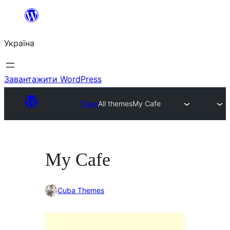
Перейти
до
Україна
вмісту
Завантажити WordPress
Теми
All themes
My Cafe
My Cafe
Cuba Themes