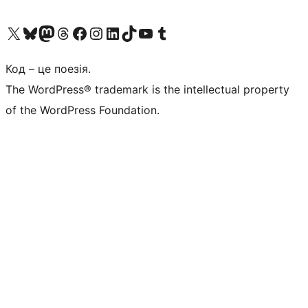
Visit our X (formerly Twitter) account
Visit our Bluesky account
Завітайте до нашої стрічки в Mastodon
Visit our Threads account
Завітайте на нашу сторінку в Facebook
Visit our Instagram account
Visit our LinkedIn account
Visit our TikTok account
Visit our YouTube channel
Visit our Tumblr account
Код – це поезія.
The WordPress® trademark is the intellectual property
of the WordPress Foundation.