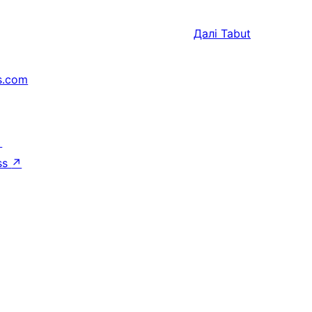
Далі
Tabut
s.com
↗
ss
↗