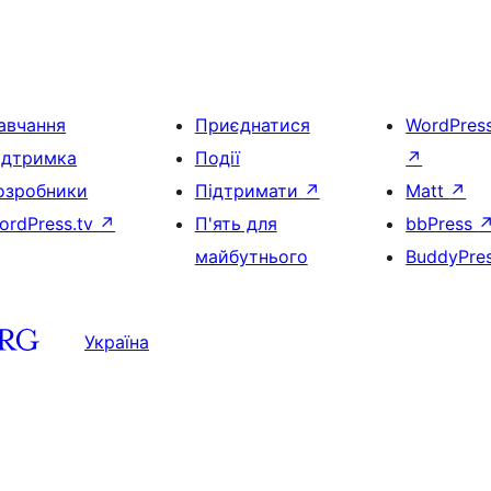
авчання
Приєднатися
WordPres
ідтримка
Події
↗
озробники
Підтримати
↗
Matt
↗
ordPress.tv
↗
П'ять для
bbPress
майбутнього
BuddyPre
Україна