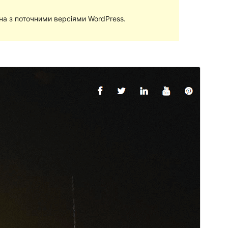
сна з поточними версіями WordPress.
Перегляд
Завантажити
Версія
1.0.0
Last updated
29 Липня, 2019
Active installations
300+
WordPress version
4.9
PHP version
5.6.2