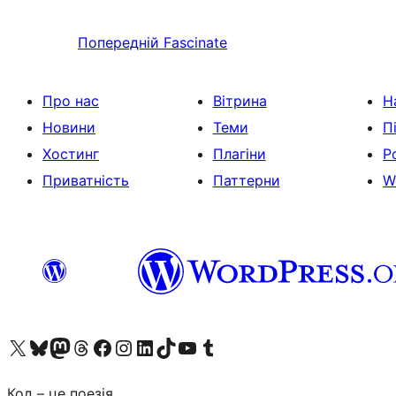
Попередній
Fascinate
Про нас
Вітрина
Н
Новини
Теми
П
Хостинг
Плагіни
Р
Приватність
Паттерни
W
Visit our X (formerly Twitter) account
Visit our Bluesky account
Завітайте до нашої стрічки в Mastodon
Visit our Threads account
Завітайте на нашу сторінку в Facebook
Visit our Instagram account
Visit our LinkedIn account
Visit our TikTok account
Visit our YouTube channel
Visit our Tumblr account
Код – це поезія.