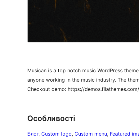
Musican is a top notch music WordPress theme, 
anyone working in the music industry. The theme
Checkout demo: https://demos.filathemes.com
Особливості
Блог
, 
Custom logo
, 
Custom menu
, 
Featured im