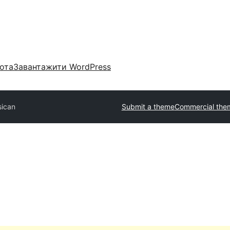
ота
Завантажити WordPress
ican
Submit a theme
Commercial the