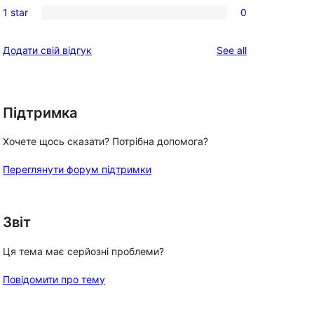
reviews
1 star
0
star
2-
0
reviews
star
1-
reviews
Додати свій відгук
See all
reviews
star
reviews
Підтримка
Хочете щось сказати? Потрібна допомога?
Переглянути форум підтримки
Звіт
Ця тема має серйозні проблеми?
Повідомити про тему