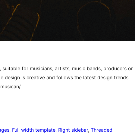
suitable for musicians, artists, music bands, producers or
 design is creative and follows the latest design trends.
/musican/
ages
, 
Full width template
, 
Right sidebar
, 
Threaded