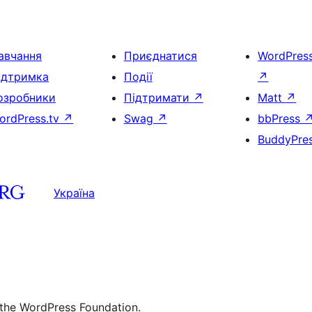
авчання
Приєднатися
WordPres
ідтримка
Події
↗
озробники
Підтримати
↗
Matt
↗
ordPress.tv
↗
Swag
↗
bbPress
BuddyPre
Україна
 the WordPress Foundation.