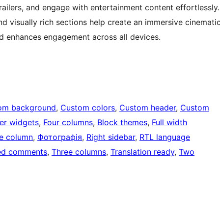
railers, and engage with entertainment content effortlessly.
nd visually rich sections help create an immersive cinemati
nd enhances engagement across all devices.
om background
, 
Custom colors
, 
Custom header
, 
Custom
er widgets
, 
Four columns
, 
Block themes
, 
Full width
e column
, 
Фотографія
, 
Right sidebar
, 
RTL language
ed comments
, 
Three columns
, 
Translation ready
, 
Two