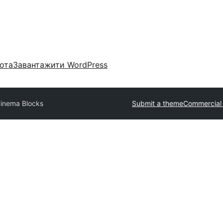
ота
Завантажити WordPress
inema Blocks
Submit a theme
Commercial