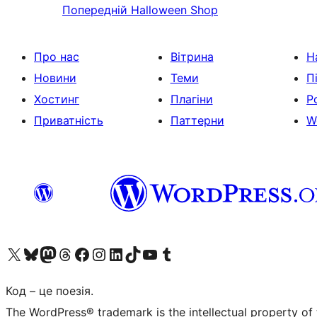
Попередній
Halloween Shop
Про нас
Вітрина
Н
Новини
Теми
П
Хостинг
Плагіни
Р
Приватність
Паттерни
W
Visit our X (formerly Twitter) account
Visit our Bluesky account
Завітайте до нашої стрічки в Mastodon
Visit our Threads account
Завітайте на нашу сторінку в Facebook
Visit our Instagram account
Visit our LinkedIn account
Visit our TikTok account
Visit our YouTube channel
Visit our Tumblr account
Код – це поезія.
The WordPress® trademark is the intellectual property of