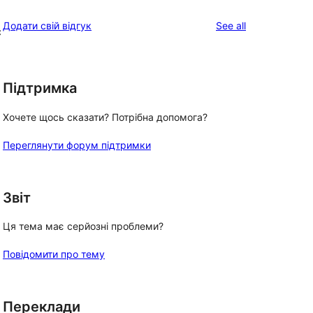
reviews
star
1-
reviews
Додати свій відгук
See all
reviews
c
star
reviews
Підтримка
Хочете щось сказати? Потрібна допомога?
Переглянути форум підтримки
Звіт
Ця тема має серйозні проблеми?
Повідомити про тему
Переклади