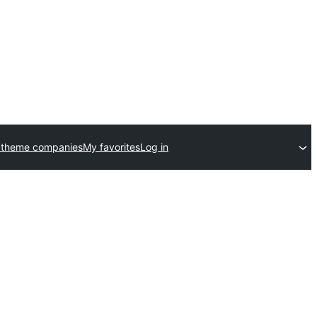
 theme companies
My favorites
Log in