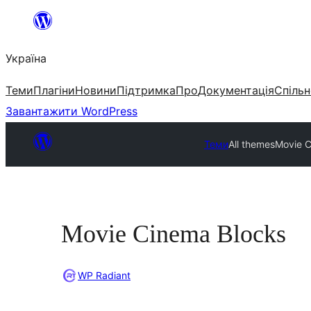
Перейти
до
Україна
вмісту
Теми
Плагіни
Новини
Підтримка
Про
Документація
Спільн
Завантажити WordPress
Теми
All themes
Movie C
Movie Cinema Blocks
WP Radiant