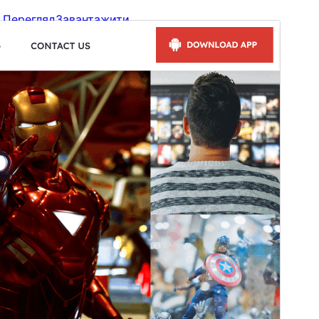
Перегляд
Завантажити
Версія
1.5.4
Last updated
15 Липня, 2026
Active installations
100+
WordPress version
6.0
PHP version
7.2
Theme homepage