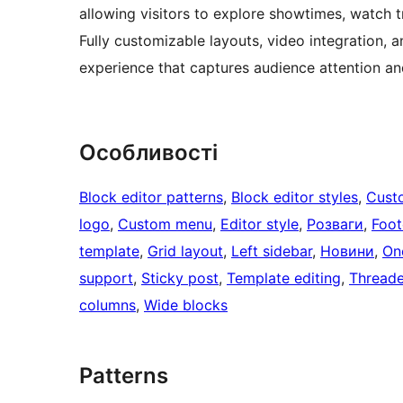
allowing visitors to explore showtimes, watch t
Fully customizable layouts, video integration, a
experience that captures audience attention a
Особливості
Block editor patterns
, 
Block editor styles
, 
Cust
logo
, 
Custom menu
, 
Editor style
, 
Розваги
, 
Foot
template
, 
Grid layout
, 
Left sidebar
, 
Новини
, 
On
support
, 
Sticky post
, 
Template editing
, 
Thread
columns
, 
Wide blocks
Patterns