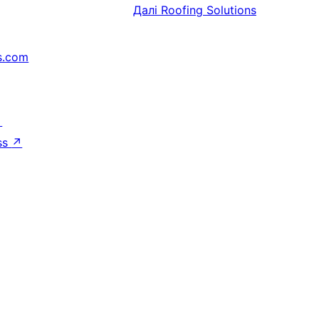
Далі
Roofing Solutions
s.com
↗
ss
↗