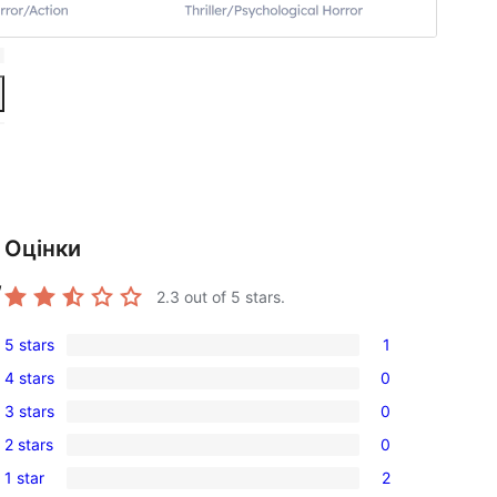
Оцінки
,
2.3
out of 5 stars.
5 stars
1
1
4 stars
0
5-
0
3 stars
0
star
4-
0
review
2 stars
0
star
3-
0
reviews
1 star
2
star
2-
2