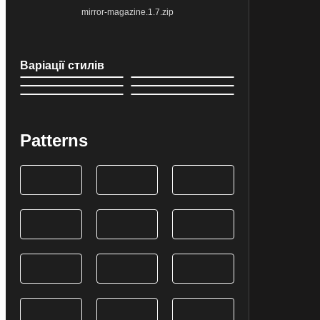
mirror-magazine.1.7.zip
Варіації стилів
Patterns