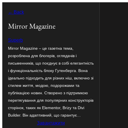
Перейти
← Back
до
вмісту
Mirror Magazine
Superb
Mirror Magazine – це газетна тема,
розроблена для блогерів, оглядачів і
письменників, що поєднує в собі елегантність
і функціональність блоку Гутенберга. Вона
ідеально підходить для різних ніш, включно зі
стилем життя, модою, подорожами та
публікацією новин. Створено з підтримкою
перетягування для популярних конструкторів
сторінок, таких як Elementor, Brizy та Divi
Builder. Він адаптивний, що гарантує…
Завантажити