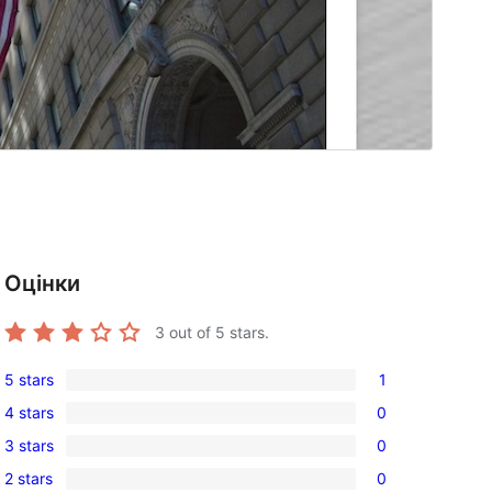
Оцінки
3
out of 5 stars.
5 stars
1
1
4 stars
0
5-
0
3 stars
0
star
4-
0
review
2 stars
0
star
3-
0