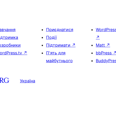
авчання
Приєднатися
WordPres
ідтримка
Події
↗
озробники
Підтримати
↗
Matt
↗
ordPress.tv
↗
П'ять для
bbPress
майбутнього
BuddyPre
Україна