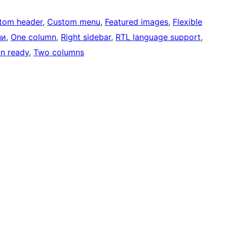
tom header
, 
Custom menu
, 
Featured images
, 
Flexible
ни
, 
One column
, 
Right sidebar
, 
RTL language support
, 
on ready
, 
Two columns