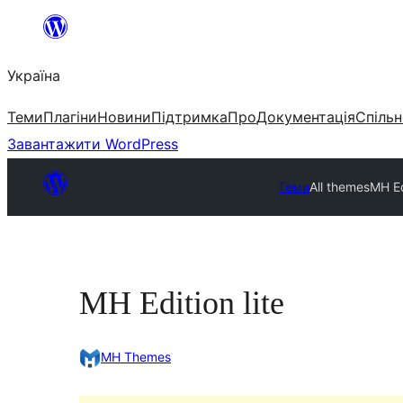
Перейти
до
Україна
вмісту
Теми
Плагіни
Новини
Підтримка
Про
Документація
Спільн
Завантажити WordPress
Теми
All themes
MH Ed
MH Edition lite
MH Themes