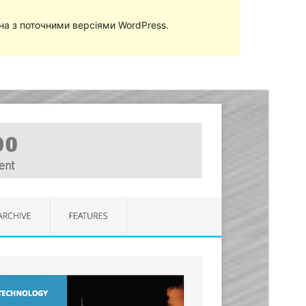
сна з поточними версіями WordPress.
Перегляд
Завантажити
Версія
1.1.9
Last updated
4 Січня, 2019
Active installations
400+
WordPress version
4.6.0
Theme homepage