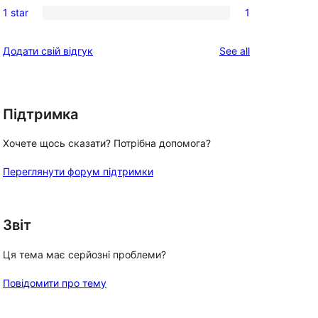
reviews
1 star
1
star
2-
1
reviews
star
1-
reviews
Додати свій відгук
See all
reviews
star
review
Підтримка
Хочете щось сказати? Потрібна допомога?
Переглянути форум підтримки
Звіт
Ця тема має серйозні проблеми?
Повідомити про тему