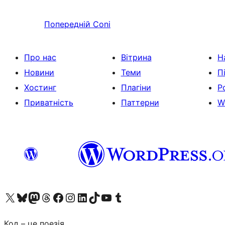
Попередній
Coni
Про нас
Вітрина
Н
Новини
Теми
П
Хостинг
Плагіни
Р
Приватність
Паттерни
W
Visit our X (formerly Twitter) account
Visit our Bluesky account
Завітайте до нашої стрічки в Mastodon
Visit our Threads account
Завітайте на нашу сторінку в Facebook
Visit our Instagram account
Visit our LinkedIn account
Visit our TikTok account
Visit our YouTube channel
Visit our Tumblr account
Код – це поезія.