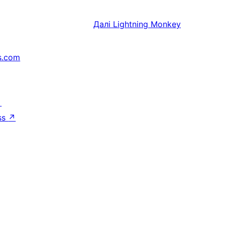
Далі
Lightning Monkey
s.com
↗
ss
↗