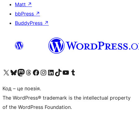
Matt
↗
bbPress
↗
BuddyPress
↗
Visit our X (formerly Twitter) account
Visit our Bluesky account
Завітайте до нашої стрічки в Mastodon
Visit our Threads account
Завітайте на нашу сторінку в Facebook
Visit our Instagram account
Visit our LinkedIn account
Visit our TikTok account
Visit our YouTube channel
Visit our Tumblr account
Код – це поезія.
The WordPress® trademark is the intellectual property
of the WordPress Foundation.