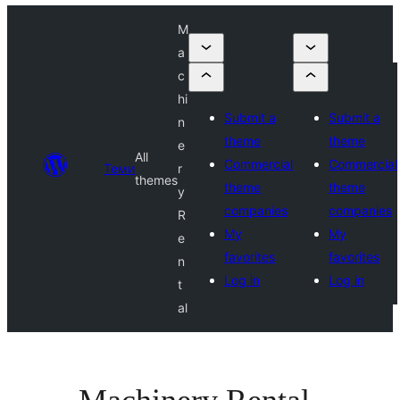
M
a
c
hi
Submit a
Submit a
n
theme
theme
e
All
Commercial
Commercial
Теми
r
themes
theme
theme
y
companies
companies
R
My
My
e
favorites
favorites
n
Log in
Log in
t
al