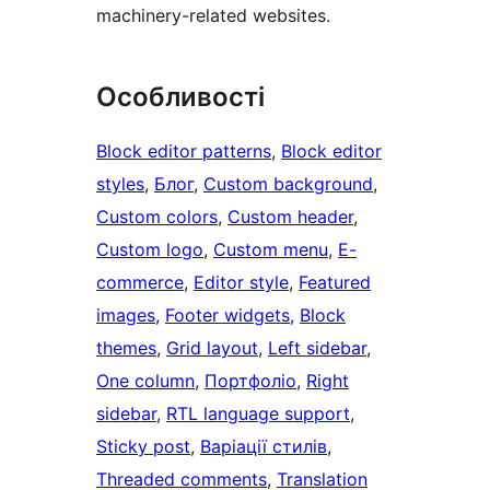
machinery-related websites.
Особливості
Block editor patterns
, 
Block editor
styles
, 
Блог
, 
Custom background
, 
Custom colors
, 
Custom header
, 
Custom logo
, 
Custom menu
, 
E-
commerce
, 
Editor style
, 
Featured
images
, 
Footer widgets
, 
Block
themes
, 
Grid layout
, 
Left sidebar
, 
One column
, 
Портфоліо
, 
Right
sidebar
, 
RTL language support
, 
Sticky post
, 
Варіації стилів
, 
Threaded comments
, 
Translation