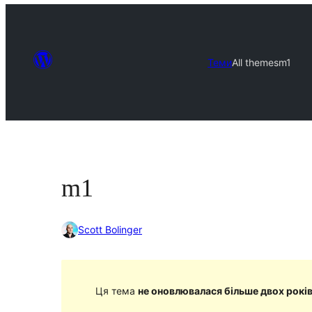
Теми
All themes
m1
m1
Scott Bolinger
Ця тема
не оновлювалася більше двох рокі