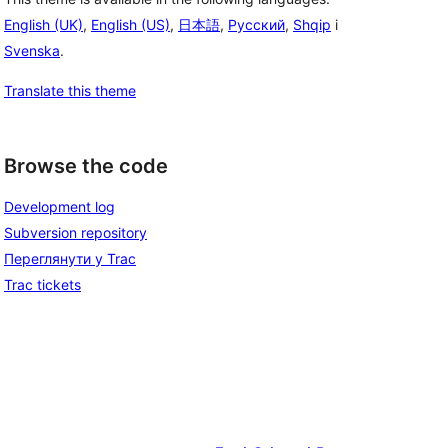
English (UK)
,
English (US)
,
日本語
,
Русский
,
Shqip
і
Svenska
.
Translate this theme
Browse the code
Development log
Subversion repository
Переглянути у Trac
Trac tickets