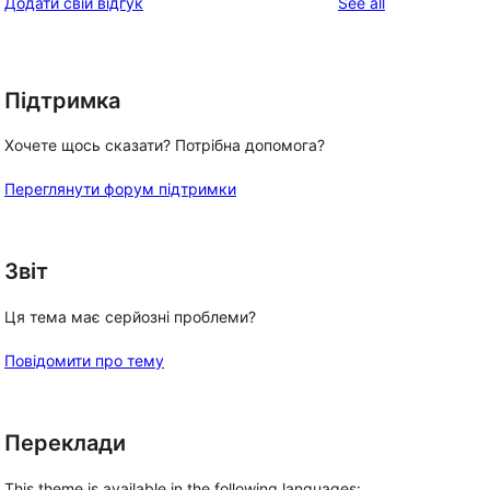
reviews
Додати свій відгук
See all
reviews
star
review
Підтримка
Хочете щось сказати? Потрібна допомога?
Переглянути форум підтримки
Звіт
Ця тема має серйозні проблеми?
Повідомити про тему
Переклади
This theme is available in the following languages: