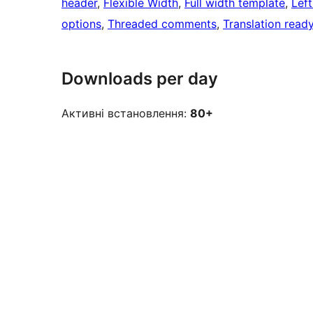
header
, 
Flexible Width
, 
Full width template
, 
Left
options
, 
Threaded comments
, 
Translation read
Downloads per day
Активні встановлення:
80+