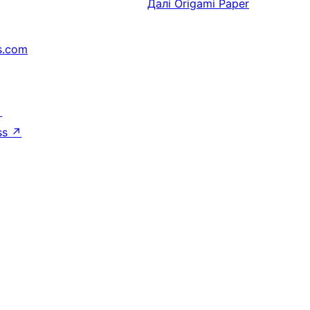
Далі
Origami Paper
s.com
↗
ss
↗