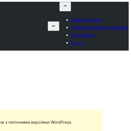
Submit a theme
Commercial theme companies
My favorites
Log in
сна з поточними версіями WordPress.