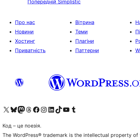
Попередній
Simplistic
Про нас
Вітрина
Н
Новини
Теми
П
Хостинг
Плагіни
Р
Приватність
Паттерни
W
Visit our X (formerly Twitter) account
Visit our Bluesky account
Завітайте до нашої стрічки в Mastodon
Visit our Threads account
Завітайте на нашу сторінку в Facebook
Visit our Instagram account
Visit our LinkedIn account
Visit our TikTok account
Visit our YouTube channel
Visit our Tumblr account
Код – це поезія.
The WordPress® trademark is the intellectual property of