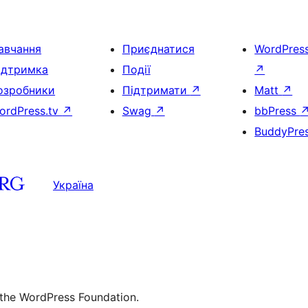
авчання
Приєднатися
WordPres
ідтримка
Події
↗
озробники
Підтримати
↗
Matt
↗
ordPress.tv
↗
Swag
↗
bbPress
BuddyPre
Україна
 the WordPress Foundation.