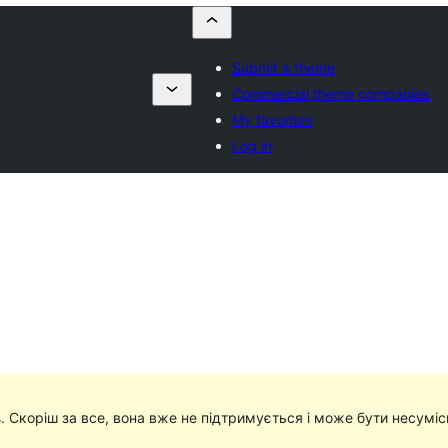
Submit a theme
Commercial theme companies
My favorites
Log in
в
. Скоріш за все, вона вже не підтримується і може бути несумі