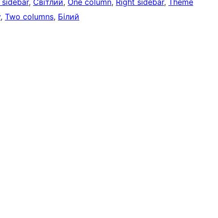
 sidebar
, 
Світлий
, 
One column
, 
Right sidebar
, 
Theme
y
, 
Two columns
, 
Білий