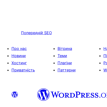
Попередній
SEO
Про нас
Вітрина
Н
Новини
Теми
П
Хостинг
Плагіни
Р
Приватність
Паттерни
W