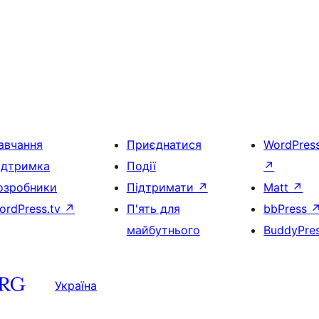
авчання
Приєднатися
WordPres
ідтримка
Події
↗
озробники
Підтримати
↗
Matt
↗
ordPress.tv
↗
П'ять для
bbPress
майбутнього
BuddyPre
Україна