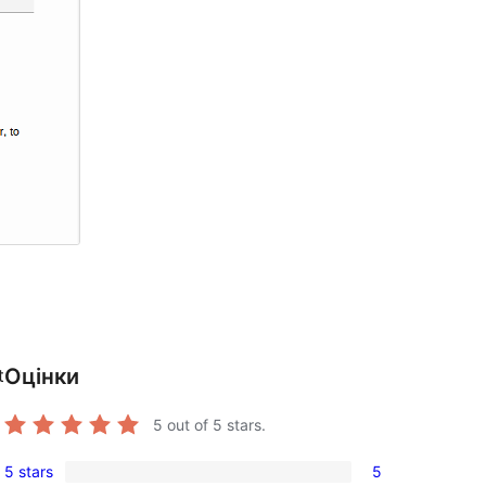
Оцінки
t
5
out of 5 stars.
5 stars
5
5