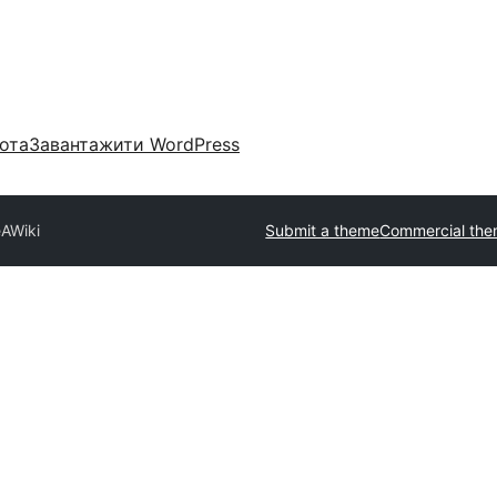
ота
Завантажити WordPress
eAWiki
Submit a theme
Commercial th