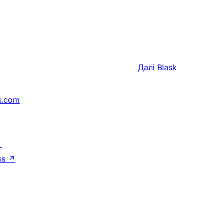
Далі
Blask
s.com
↗
ss
↗