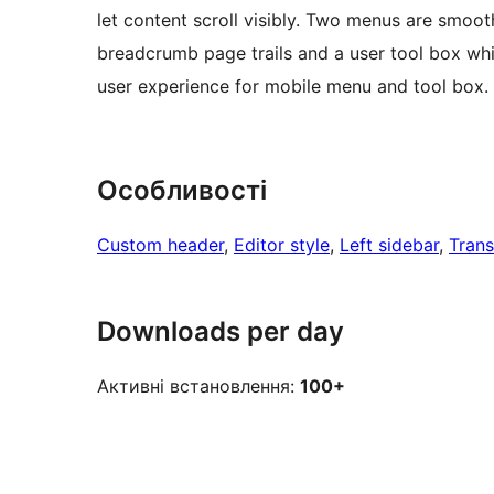
let content scroll visibly. Two menus are smoo
breadcrumb page trails and a user tool box whi
user experience for mobile menu and tool box. 
Особливості
Custom header
, 
Editor style
, 
Left sidebar
, 
Trans
Downloads per day
Активні встановлення:
100+