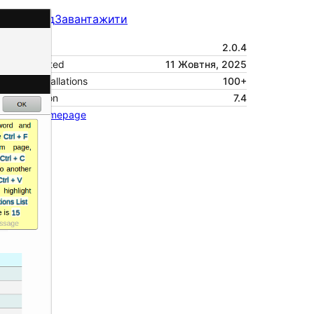
Перегляд
Завантажити
Версія
2.0.4
Last updated
11 Жовтня, 2025
Active installations
100+
PHP version
7.4
Theme homepage