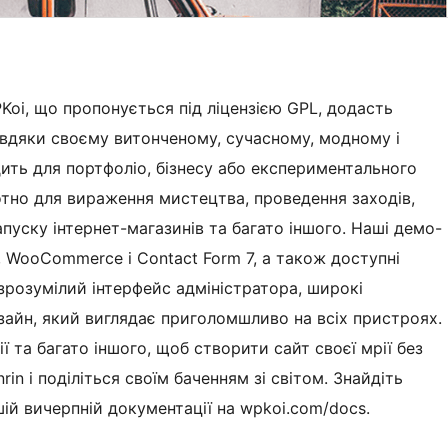
PKoi, що пропонується під ліцензією GPL, додасть
авдяки своєму витонченому, сучасному, модному і
дить для портфоліо, бізнесу або експериментального
отно для вираження мистецтва, проведення заходів,
апуску інтернет-магазинів та багато іншого. Наші демо-
r, WooCommerce і Contact Form 7, а також доступні
о зрозумілий інтерфейс адміністратора, широкі
айн, який виглядає приголомшливо на всіх пристроях.
ї та багато іншого, щоб створити сайт своєї мрії без
rin і поділіться своїм баченням зі світом. Знайдіть
шій вичерпній документації на wpkoi.com/docs.