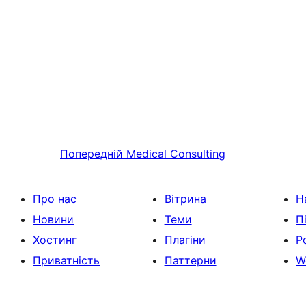
Попередній
Medical Consulting
Про нас
Вітрина
Н
Новини
Теми
П
Хостинг
Плагіни
Р
Приватність
Паттерни
W