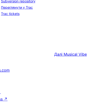
Subversion repository
Переглянути у Trac
Trac tickets
Далі
Musical Vibe
s.com
↗
ss
↗