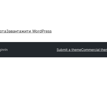
ота
Завантажити WordPress
ginrin
Submit a theme
Commercial the