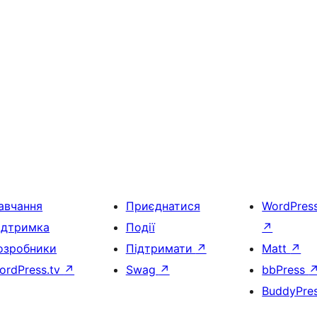
авчання
Приєднатися
WordPres
ідтримка
Події
↗
озробники
Підтримати
↗
Matt
↗
ordPress.tv
↗
Swag
↗
bbPress
BuddyPre