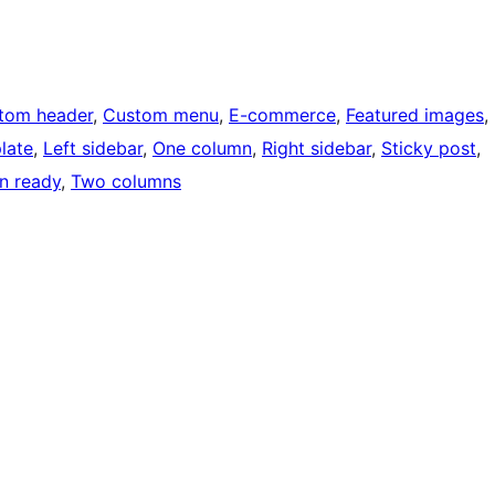
tom header
, 
Custom menu
, 
E-commerce
, 
Featured images
, 
late
, 
Left sidebar
, 
One column
, 
Right sidebar
, 
Sticky post
, 
on ready
, 
Two columns