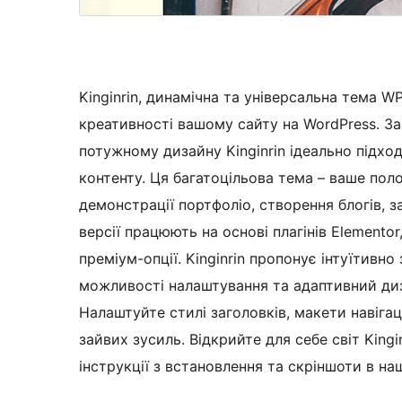
Kinginrin, динамічна та універсальна тема W
креативності вашому сайту на WordPress. З
потужному дизайну Kinginrin ідеально підхо
контенту. Ця багатоцільова тема – ваше пол
демонстрації портфоліо, створення блогів, з
версії працюють на основі плагінів Elemento
преміум-опції. Kinginrin пропонує інтуїтивн
можливості налаштування та адаптивний диз
Налаштуйте стилі заголовків, макети навігаці
зайвих зусиль. Відкрийте для себе світ Kingin
інструкції з встановлення та скріншоти в на