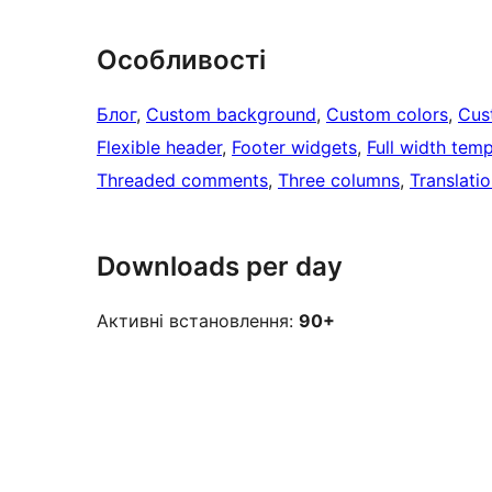
Особливості
Блог
, 
Custom background
, 
Custom colors
, 
Cus
Flexible header
, 
Footer widgets
, 
Full width temp
Threaded comments
, 
Three columns
, 
Translati
Downloads per day
Активні встановлення:
90+