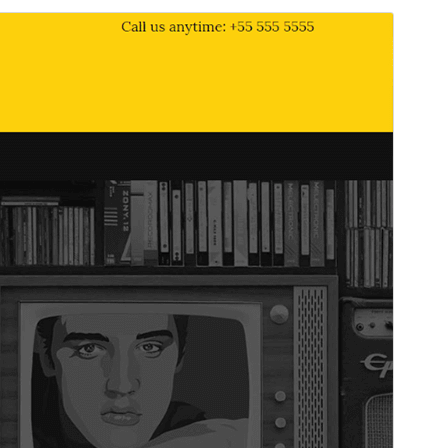
Commercial theme
Ця тема безкоштовна, але пропонує додаткові
платні комерційні оновлення або підтримку.
Перегляд
Завантажити
Версія
1.6.0
Last updated
28 Квітня, 2026
Active installations
90+
PHP version
7.0
Theme homepage