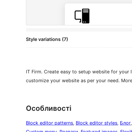
Style variations (7)
IT Firm. Create easy to setup website for your
customize your website as per your need. Moreo
Особливості
Block editor patterns
, 
Block editor styles
, 
Блог
,
Custom menu
, 
Розваги
, 
Featured images
, 
Flexi