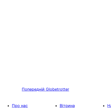
Попередній
Globetrotter
Про нас
Вітрина
Н