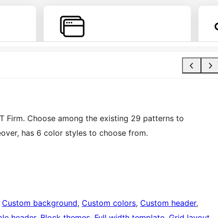
 IT Firm. Choose among the existing 29 patterns to
ver, has 6 color styles to choose from.
 
Custom background
, 
Custom colors
, 
Custom header
, 
ble header
, 
Block themes
, 
Full width template
, 
Grid layout
, 