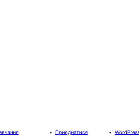
авчання
Приєднатися
WordPres