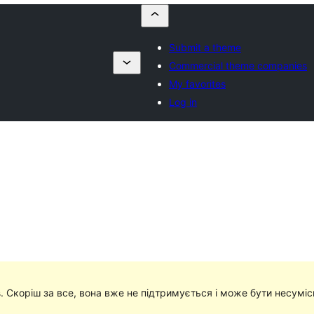
Submit a theme
Commercial theme companies
My favorites
Log in
в
. Скоріш за все, вона вже не підтримується і може бути несумі