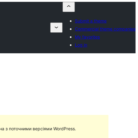
Submit a theme
Commercial theme companies
My favorites
Log in
сна з поточними версіями WordPress.