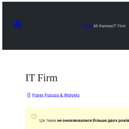
Теми
All themes
IT Firm
IT Firm
Poper Popups & Widgets
Ця тема
не оновлювалася більше двох рокі