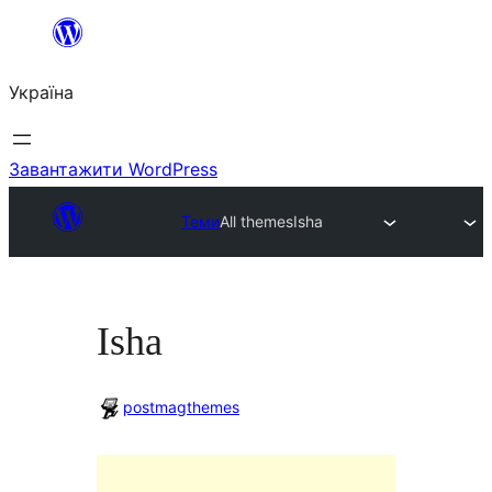
Перейти
до
Україна
вмісту
Завантажити WordPress
Теми
All themes
Isha
Isha
postmagthemes