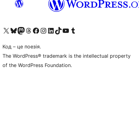
Visit our X (formerly Twitter) account
Visit our Bluesky account
Завітайте до нашої стрічки в Mastodon
Visit our Threads account
Завітайте на нашу сторінку в Facebook
Visit our Instagram account
Visit our LinkedIn account
Visit our TikTok account
Visit our YouTube channel
Visit our Tumblr account
Код – це поезія.
The WordPress® trademark is the intellectual property
of the WordPress Foundation.