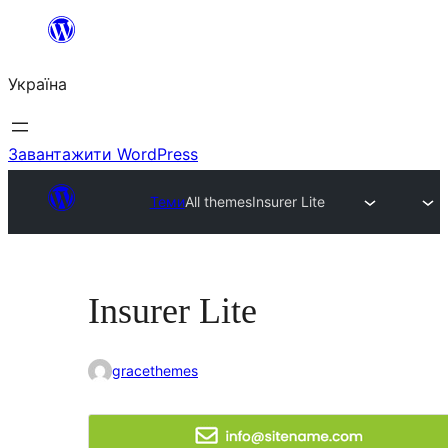
Перейти
до
Україна
вмісту
Завантажити WordPress
Теми
All themes
Insurer Lite
Insurer Lite
gracethemes