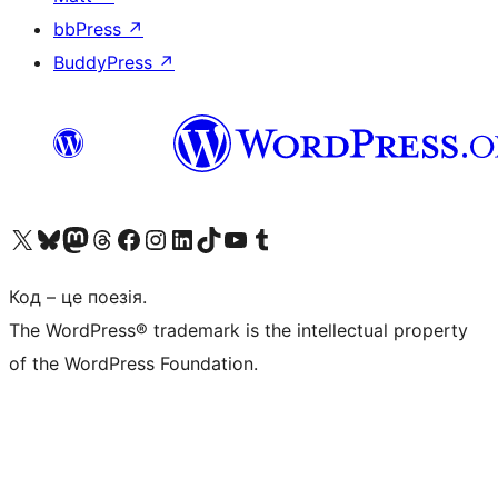
bbPress
↗
BuddyPress
↗
Visit our X (formerly Twitter) account
Visit our Bluesky account
Завітайте до нашої стрічки в Mastodon
Visit our Threads account
Завітайте на нашу сторінку в Facebook
Visit our Instagram account
Visit our LinkedIn account
Visit our TikTok account
Visit our YouTube channel
Visit our Tumblr account
Код – це поезія.
The WordPress® trademark is the intellectual property
of the WordPress Foundation.