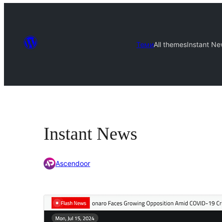
Теми
All themes
Instant N
Instant News
Ascendoor