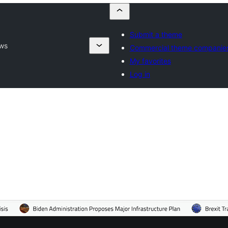
Submit a theme
ews
Commercial theme companie
My favorites
Log in