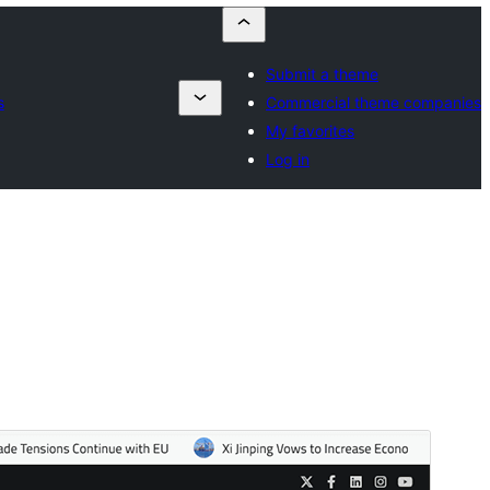
Submit a theme
s
Commercial theme companies
My favorites
Log in
Перегляд
Завантажити