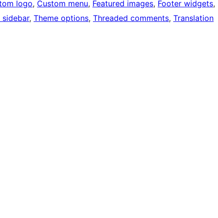
tom logo
, 
Custom menu
, 
Featured images
, 
Footer widgets
, 
 sidebar
, 
Theme options
, 
Threaded comments
, 
Translation