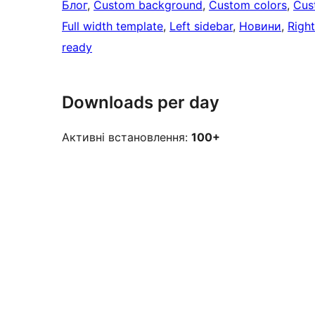
Блог
, 
Custom background
, 
Custom colors
, 
Cus
Full width template
, 
Left sidebar
, 
Новини
, 
Right
ready
Downloads per day
Активні встановлення:
100+