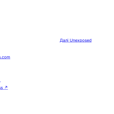
Далі
Unexposed
s.com
↗
ss
↗