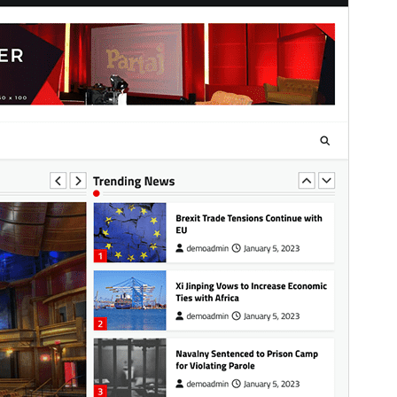
Версія
1.0.3
Last updated
3 Серпня, 2026
Active installations
100+
WordPress version
5.0
PHP version
8.0
Theme homepage