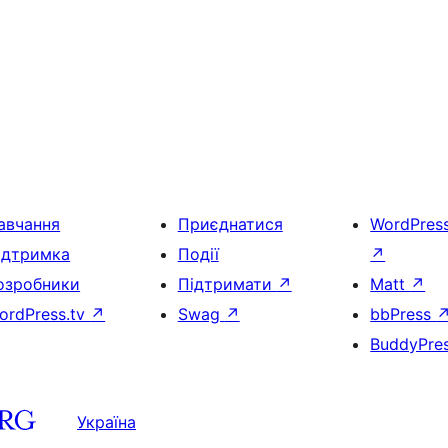
авчання
Приєднатися
WordPres
ідтримка
Події
↗
озробники
Підтримати
↗
Matt
↗
ordPress.tv
↗
Swag
↗
bbPress
BuddyPre
Україна