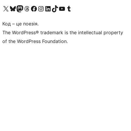
Visit our X (formerly Twitter) account
Visit our Bluesky account
Завітайте до нашої стрічки в Mastodon
Visit our Threads account
Завітайте на нашу сторінку в Facebook
Visit our Instagram account
Visit our LinkedIn account
Visit our TikTok account
Visit our YouTube channel
Visit our Tumblr account
Код – це поезія.
The WordPress® trademark is the intellectual property
of the WordPress Foundation.