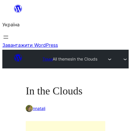
Перейти
до
Україна
вмісту
Завантажити WordPress
Теми
All themes
In the Clouds
In the Clouds
nnatali