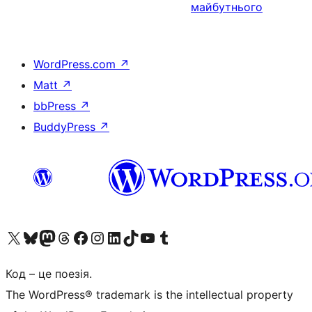
майбутнього
WordPress.com
↗
Matt
↗
bbPress
↗
BuddyPress
↗
Visit our X (formerly Twitter) account
Visit our Bluesky account
Завітайте до нашої стрічки в Mastodon
Visit our Threads account
Завітайте на нашу сторінку в Facebook
Visit our Instagram account
Visit our LinkedIn account
Visit our TikTok account
Visit our YouTube channel
Visit our Tumblr account
Код – це поезія.
The WordPress® trademark is the intellectual property