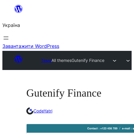
Перейти
до
Україна
вмісту
Завантажити WordPress
Теми
All themes
Gutenify Finance
Gutenify Finance
CodeYatri