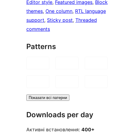
Editor style
, 
Featured images
, 
Block
themes
, 
One column
, 
RTL language
support
, 
Sticky post
, 
Threaded
comments
Patterns
Показати всі патерни
Downloads per day
Активні встановлення:
400+