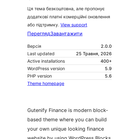
Ця тема безкоштовна, але пропонує
додаткові платні комерційні оновлення
або підтримку.
View support
Перегляд
Завантажити
Версія
2.0.0
Last updated
25 Травня, 2026
Active installations
400+
WordPress version
5.9
PHP version
5.6
Theme homepage
Gutenify Finance is modern block-
based theme where you can build
your own unique looking finance
website by using WordPress Blocks