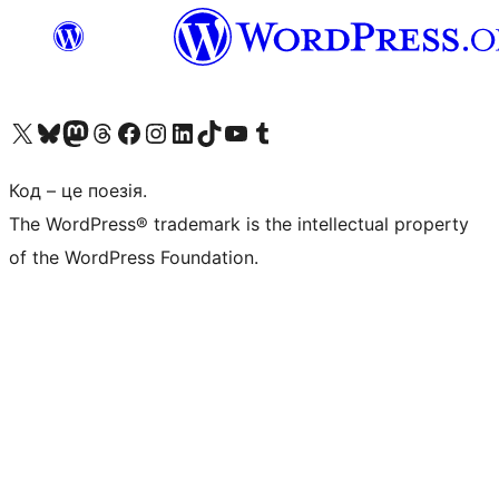
Visit our X (formerly Twitter) account
Visit our Bluesky account
Завітайте до нашої стрічки в Mastodon
Visit our Threads account
Завітайте на нашу сторінку в Facebook
Visit our Instagram account
Visit our LinkedIn account
Visit our TikTok account
Visit our YouTube channel
Visit our Tumblr account
Код – це поезія.
The WordPress® trademark is the intellectual property
of the WordPress Foundation.