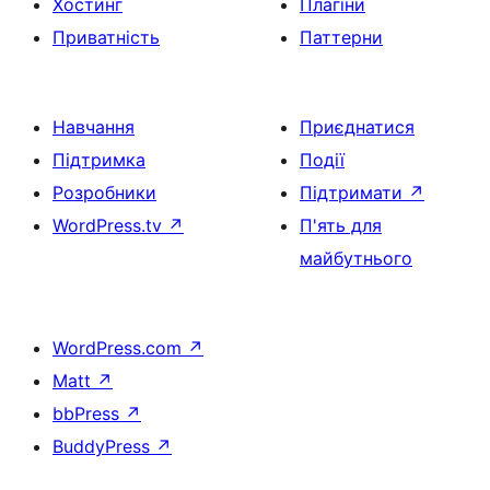
Хостинг
Плагіни
Приватність
Паттерни
Навчання
Приєднатися
Підтримка
Події
Розробники
Підтримати
↗
WordPress.tv
↗
П'ять для
майбутнього
WordPress.com
↗
Matt
↗
bbPress
↗
BuddyPress
↗