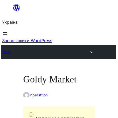
Перейти
до
Україна
вмісту
Завантажити WordPress
Теми
Goldy Market
inpersttion