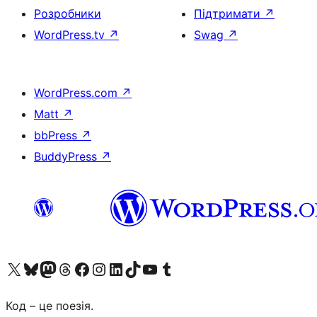
Розробники
Підтримати
↗
WordPress.tv
↗
Swag
↗
WordPress.com
↗
Matt
↗
bbPress
↗
BuddyPress
↗
Visit our X (formerly Twitter) account
Visit our Bluesky account
Завітайте до нашої стрічки в Mastodon
Visit our Threads account
Завітайте на нашу сторінку в Facebook
Visit our Instagram account
Visit our LinkedIn account
Visit our TikTok account
Visit our YouTube channel
Visit our Tumblr account
Код – це поезія.