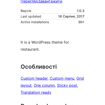
Перегляд
Завантажити
Версія
1.0.3
Last updated
16 Серпня, 2017
Active installations
30+
It is a WordPress theme for
restaurant.
Особливості
Custom header
, 
Custom menu
, 
Grid
layout
, 
One column
, 
Sticky post
, 
Translation ready