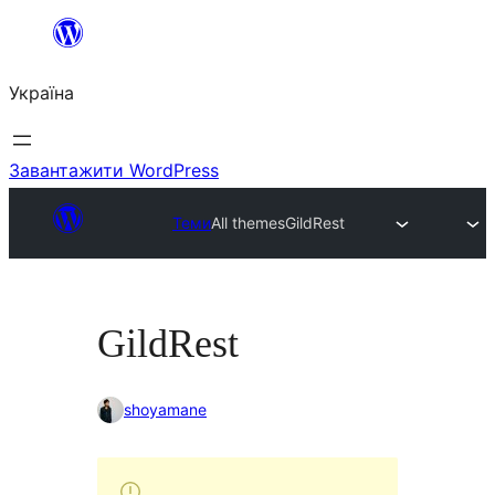
Перейти
до
Україна
вмісту
Завантажити WordPress
Теми
All themes
GildRest
GildRest
shoyamane