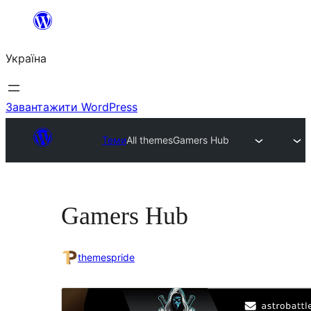
Перейти
до
Україна
вмісту
Завантажити WordPress
Теми
All themes
Gamers Hub
Gamers Hub
themespride