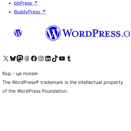
bbPress
↗
BuddyPress
↗
Visit our X (formerly Twitter) account
Visit our Bluesky account
Завітайте до нашої стрічки в Mastodon
Visit our Threads account
Завітайте на нашу сторінку в Facebook
Visit our Instagram account
Visit our LinkedIn account
Visit our TikTok account
Visit our YouTube channel
Visit our Tumblr account
Код – це поезія.
The WordPress® trademark is the intellectual property
of the WordPress Foundation.