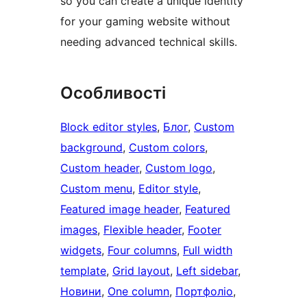
so you can create a unique identity
for your gaming website without
needing advanced technical skills.
Особливості
Block editor styles
, 
Блог
, 
Custom
background
, 
Custom colors
, 
Custom header
, 
Custom logo
, 
Custom menu
, 
Editor style
, 
Featured image header
, 
Featured
images
, 
Flexible header
, 
Footer
widgets
, 
Four columns
, 
Full width
template
, 
Grid layout
, 
Left sidebar
, 
Новини
, 
One column
, 
Портфоліо
, 