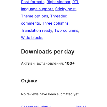
Post formats
, 
Right sidebar
, 
RTL
language support
, 
Sticky post
, 
Theme options
, 
Threaded
comments
, 
Three columns
, 
Translation ready
, 
Two columns
, 
Wide blocks
Downloads per day
Активні встановлення:
100+
Оцінки
No reviews have been submitted yet.
reviews
Додати свій відгук
See all