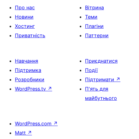
Про нас
Вітрина
Новини
Теми
Хостинг
Плагіни
Приватність
Паттерни
Навчання
Приєднатися
Підтримка
Події
Розробники
Підтримати
↗
WordPress.tv
↗
П'ять для
майбутнього
WordPress.com
↗
Matt
↗