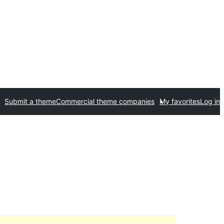
Submit a theme
Commercial theme companies
My favorites
Log in