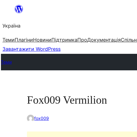
Перейти
до
Україна
вмісту
Теми
Плагіни
Новини
Підтримка
Про
Документація
Спільн
Завантажити WordPress
Теми
Fox009 Vermilion
fox009