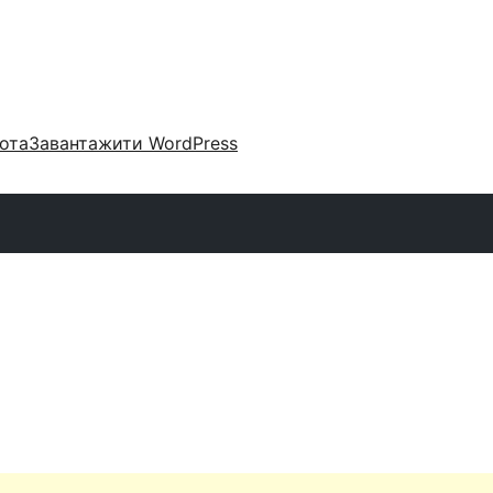
ота
Завантажити WordPress