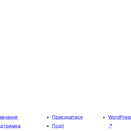
авчання
Приєднатися
WordPres
ідтримка
Події
↗