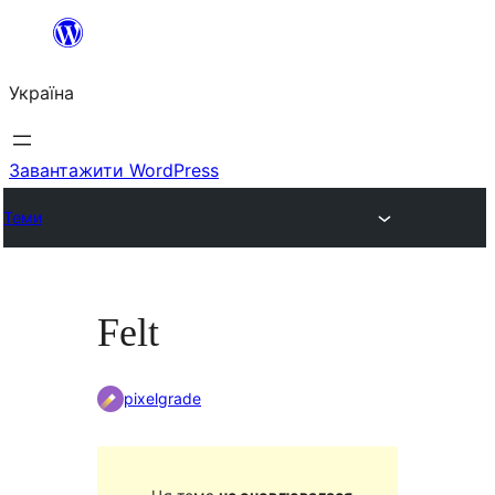
Перейти
до
Україна
вмісту
Завантажити WordPress
Теми
Felt
pixelgrade