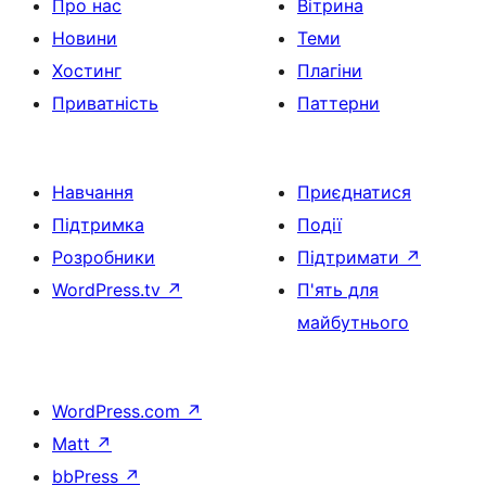
Про нас
Вітрина
Новини
Теми
Хостинг
Плагіни
Приватність
Паттерни
Навчання
Приєднатися
Підтримка
Події
Розробники
Підтримати
↗
WordPress.tv
↗
П'ять для
майбутнього
WordPress.com
↗
Matt
↗
bbPress
↗