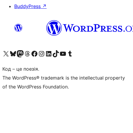
BuddyPress
↗
Visit our X (formerly Twitter) account
Visit our Bluesky account
Завітайте до нашої стрічки в Mastodon
Visit our Threads account
Завітайте на нашу сторінку в Facebook
Visit our Instagram account
Visit our LinkedIn account
Visit our TikTok account
Visit our YouTube channel
Visit our Tumblr account
Код – це поезія.
The WordPress® trademark is the intellectual property
of the WordPress Foundation.