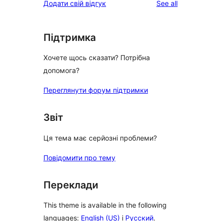
reviews
Додати свій відгук
See all
reviews
star
review
Підтримка
Хочете щось сказати? Потрібна
допомога?
Переглянути форум підтримки
Звіт
Ця тема має серйозні проблеми?
Повідомити про тему
Переклади
This theme is available in the following
languages:
English (US)
і
Русский
.