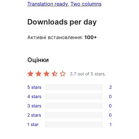
Translation ready
, 
Two columns
Downloads per day
Активні встановлення:
100+
Оцінки
3.7
out of 5 stars.
5 stars
2
2
4 stars
0
5-
0
3 stars
0
star
4-
0
reviews
2 stars
0
star
3-
0
reviews
1 star
1
star
2-
1
reviews
star
1-