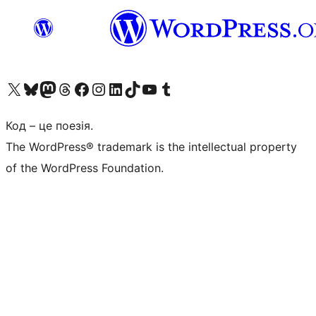
Visit our X (formerly Twitter) account
Visit our Bluesky account
Завітайте до нашої стрічки в Mastodon
Visit our Threads account
Завітайте на нашу сторінку в Facebook
Visit our Instagram account
Visit our LinkedIn account
Visit our TikTok account
Visit our YouTube channel
Visit our Tumblr account
Код – це поезія.
The WordPress® trademark is the intellectual property
of the WordPress Foundation.