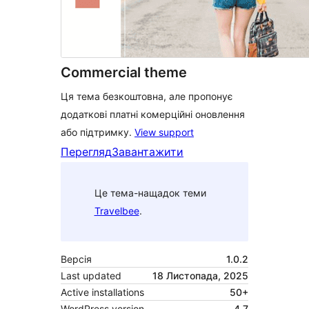
Commercial theme
Ця тема безкоштовна, але пропонує
додаткові платні комерційні оновлення
або підтримку.
View support
Перегляд
Завантажити
Це тема-нащадок теми
Travelbee
.
Версія
1.0.2
Last updated
18 Листопада, 2025
Active installations
50+
WordPress version
4.7