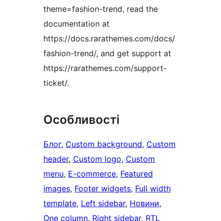
theme=fashion-trend, read the
documentation at
https://docs.rarathemes.com/docs/
fashion-trend/, and get support at
https://rarathemes.com/support-
ticket/.
Особливості
Блог
, 
Custom background
, 
Custom
header
, 
Custom logo
, 
Custom
menu
, 
E-commerce
, 
Featured
images
, 
Footer widgets
, 
Full width
template
, 
Left sidebar
, 
Новини
, 
One column
, 
Right sidebar
, 
RTL