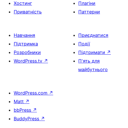
Хостинг
Плагіни
Приватність
Паттерни
Навчання
Приєднатися
Підтримка
Події
Розробники
Підтримати
↗
WordPress.tv
↗
П'ять для
майбутнього
WordPress.com
↗
Matt
↗
bbPress
↗
BuddyPress
↗