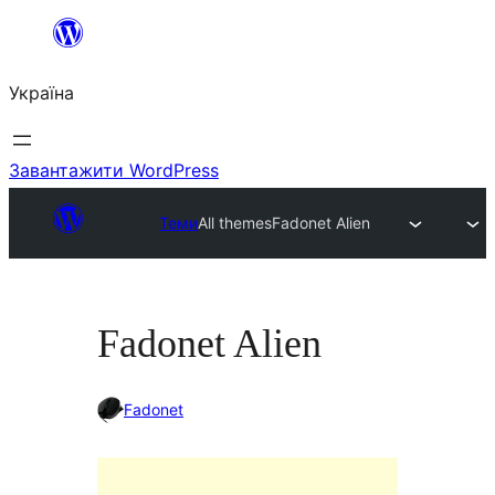
Перейти
до
Україна
вмісту
Завантажити WordPress
Теми
All themes
Fadonet Alien
Fadonet Alien
Fadonet