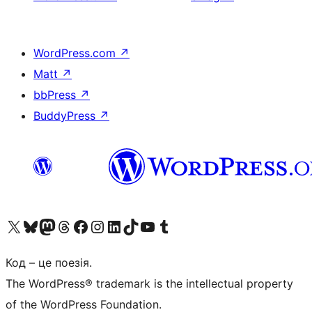
WordPress.com
↗
Matt
↗
bbPress
↗
BuddyPress
↗
Visit our X (formerly Twitter) account
Visit our Bluesky account
Завітайте до нашої стрічки в Mastodon
Visit our Threads account
Завітайте на нашу сторінку в Facebook
Visit our Instagram account
Visit our LinkedIn account
Visit our TikTok account
Visit our YouTube channel
Visit our Tumblr account
Код – це поезія.
The WordPress® trademark is the intellectual property
of the WordPress Foundation.