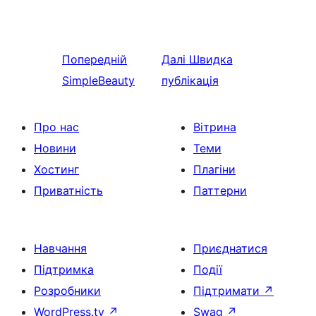
Попередній
Далі
Швидка
SimpleBeauty
публікація
Про нас
Вітрина
Новини
Теми
Хостинг
Плагіни
Приватність
Паттерни
Навчання
Приєднатися
Підтримка
Події
Розробники
Підтримати
↗
WordPress.tv
↗
Swag
↗