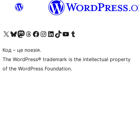
Visit our X (formerly Twitter) account
Visit our Bluesky account
Завітайте до нашої стрічки в Mastodon
Visit our Threads account
Завітайте на нашу сторінку в Facebook
Visit our Instagram account
Visit our LinkedIn account
Visit our TikTok account
Visit our YouTube channel
Visit our Tumblr account
Код – це поезія.
The WordPress® trademark is the intellectual property
of the WordPress Foundation.