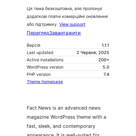
Ця тема безкоштовна, але пропонує
додаткові платні комерційні оновлення
або підтримку.
View support
Перегляд
Завантажити
Версія
1.1.1
Last updated
2 Червня, 2025
Active installations
200+
WordPress version
5.0
PHP version
7.4
Theme homepage
Fact News is an advanced news
magazine WordPress theme with a
fast, sleek, and contemporary
appearance. It is well-suited for