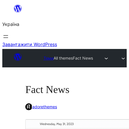
Перейти
до
Україна
вмісту
Завантажити WordPress
Теми
All themes
Fact News
Fact News
adorethemes