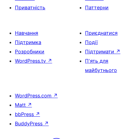
Приватність
Паттерни
Навчання
Приєднатися
Підтримка
Події
Розробники
Підтримати
↗
WordPress.tv
↗
П'ять для
майбутнього
WordPress.com
↗
Matt
↗
bbPress
↗
BuddyPress
↗