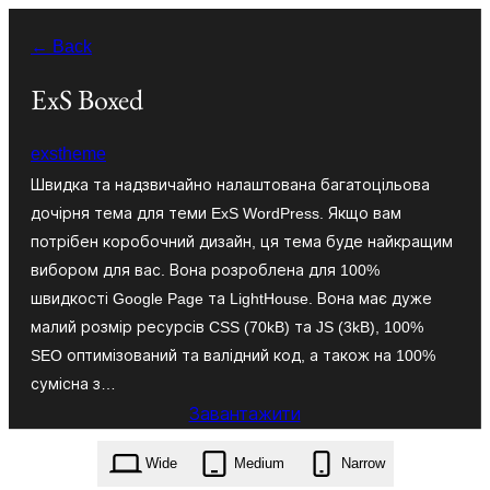
Перейти
← Back
до
вмісту
ExS Boxed
exstheme
Швидка та надзвичайно налаштована багатоцільова
дочірня тема для теми ExS WordPress. Якщо вам
потрібен коробочний дизайн, ця тема буде найкращим
вибором для вас. Вона розроблена для 100%
швидкості Google Page та LightHouse. Вона має дуже
малий розмір ресурсів CSS (70kB) та JS (3kB), 100%
SEO оптимізований та валідний код, а також на 100%
сумісна з…
Завантажити
exs-boxed.1.0.2.zip
Wide
Medium
Narrow