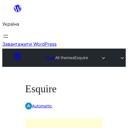
Перейти
до
Україна
вмісту
Завантажити WordPress
Теми
All themes
Esquire
Esquire
Automattic