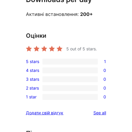
Активні встановлення:
200+
Оцінки
5
out of 5 stars.
5 stars
1
1
4 stars
0
5-
0
3 stars
0
star
4-
0
review
2 stars
0
star
3-
0
reviews
1 star
0
star
2-
0
reviews
star
1-
reviews
Додати свій відгук
See all
reviews
star
reviews