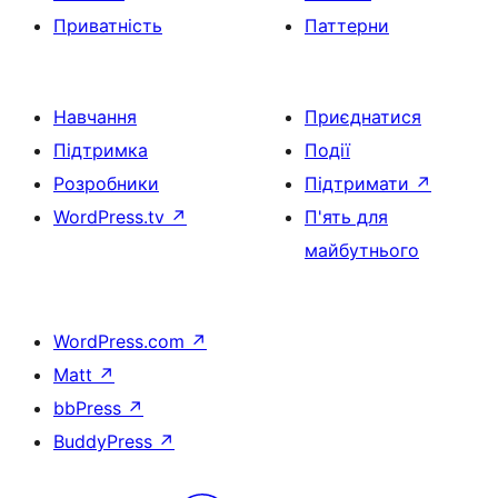
Приватність
Паттерни
Навчання
Приєднатися
Підтримка
Події
Розробники
Підтримати
↗
WordPress.tv
↗
П'ять для
майбутнього
WordPress.com
↗
Matt
↗
bbPress
↗
BuddyPress
↗