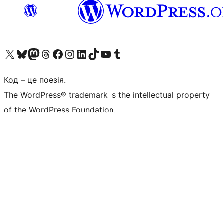
Visit our X (formerly Twitter) account
Visit our Bluesky account
Завітайте до нашої стрічки в Mastodon
Visit our Threads account
Завітайте на нашу сторінку в Facebook
Visit our Instagram account
Visit our LinkedIn account
Visit our TikTok account
Visit our YouTube channel
Visit our Tumblr account
Код – це поезія.
The WordPress® trademark is the intellectual property
of the WordPress Foundation.