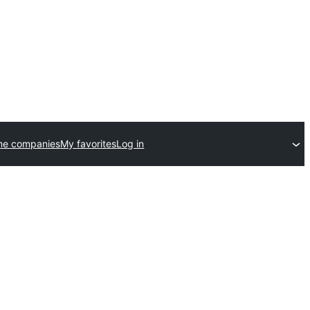
me companies
My favorites
Log in