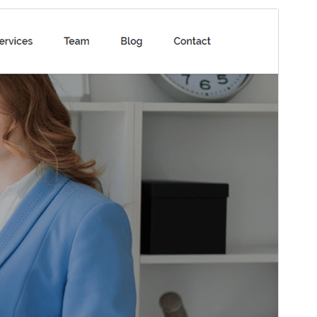
Перегляд
Завантажити
Версія
1.2.1
Last updated
13 Червня, 2026
Active installations
20+
WordPress version
5.0
PHP version
5.6
Theme homepage