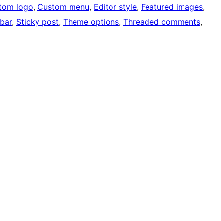
tom logo
, 
Custom menu
, 
Editor style
, 
Featured images
, 
ebar
, 
Sticky post
, 
Theme options
, 
Threaded comments
, 