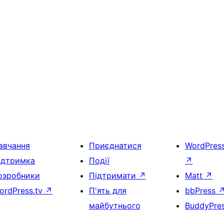
авчання
Приєднатися
WordPres
ідтримка
Події
↗
озробники
Підтримати
↗
Matt
↗
ordPress.tv
↗
П'ять для
bbPress
майбутнього
BuddyPre