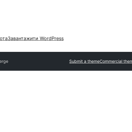
ота
Завантажити WordPress
erge
Submit a theme
Commercial the