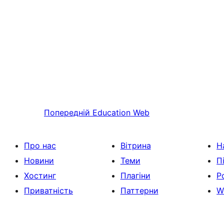
Попередній
Education Web
Про нас
Вітрина
Н
Новини
Теми
П
Хостинг
Плагіни
Р
Приватність
Паттерни
W