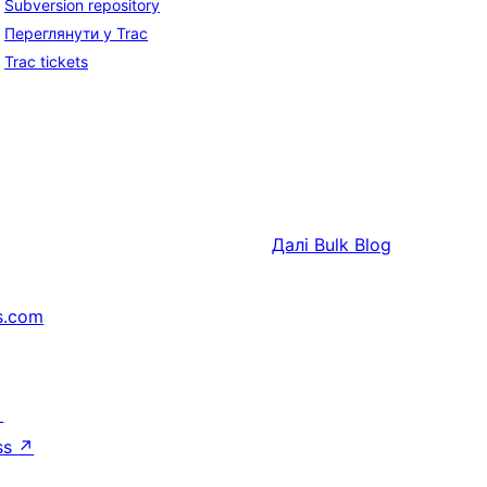
Subversion repository
Переглянути у Trac
Trac tickets
Далі
Bulk Blog
s.com
↗
ss
↗