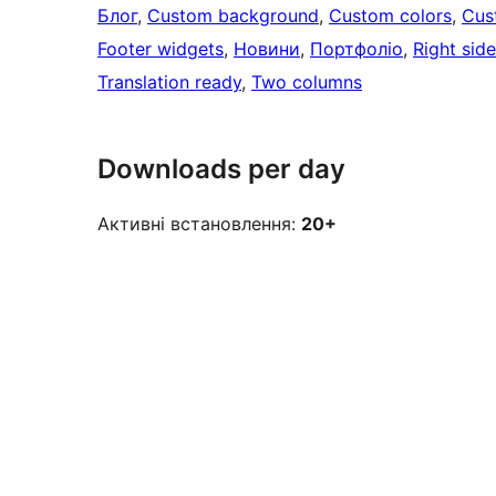
Блог
, 
Custom background
, 
Custom colors
, 
Cus
Footer widgets
, 
Новини
, 
Портфоліо
, 
Right sid
Translation ready
, 
Two columns
Downloads per day
Активні встановлення:
20+