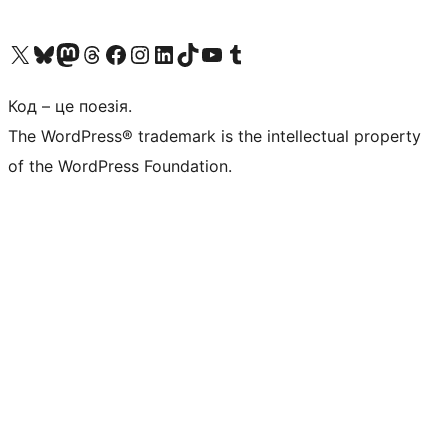
Visit our X (formerly Twitter) account
Visit our Bluesky account
Завітайте до нашої стрічки в Mastodon
Visit our Threads account
Завітайте на нашу сторінку в Facebook
Visit our Instagram account
Visit our LinkedIn account
Visit our TikTok account
Visit our YouTube channel
Visit our Tumblr account
Код – це поезія.
The WordPress® trademark is the intellectual property
of the WordPress Foundation.