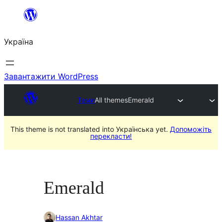
Перейти
до
Україна
вмісту
Завантажити WordPress
Теми
All themes
Emerald
This theme is not translated into Українська yet.
Допоможіть
перекласти!
Emerald
Hassan Akhtar