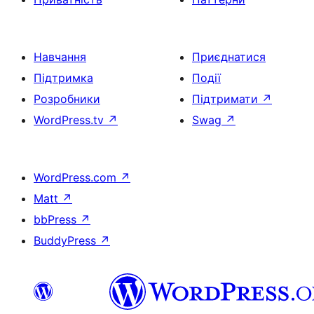
Навчання
Приєднатися
Підтримка
Події
Розробники
Підтримати
↗
WordPress.tv
↗
Swag
↗
WordPress.com
↗
Matt
↗
bbPress
↗
BuddyPress
↗