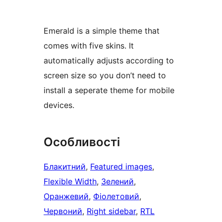
Emerald is a simple theme that
comes with five skins. It
automatically adjusts according to
screen size so you don’t need to
install a seperate theme for mobile
devices.
Особливості
Блакитний
, 
Featured images
, 
Flexible Width
, 
Зелений
, 
Оранжевий
, 
Фіолетовий
, 
Червоний
, 
Right sidebar
, 
RTL