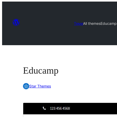
Теми
All themes
Educamp
Educamp
Star Themes