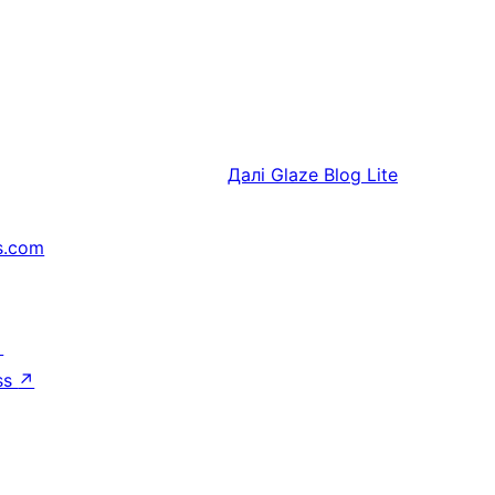
Далі
Glaze Blog Lite
s.com
↗
ss
↗