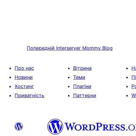
Попередній
Interserver Mommy Blog
Про нас
Вітрина
Н
Новини
Теми
П
Хостинг
Плагіни
Р
Приватність
Паттерни
W