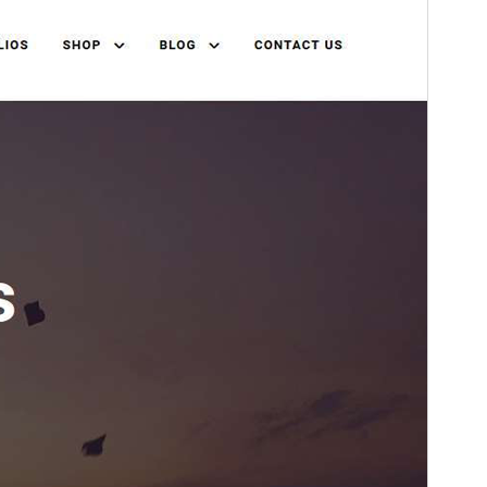
Версія
1.2.2
Last updated
23 Вересня, 2025
Active installations
100+
WordPress version
6.7
PHP version
7.2
Theme homepage