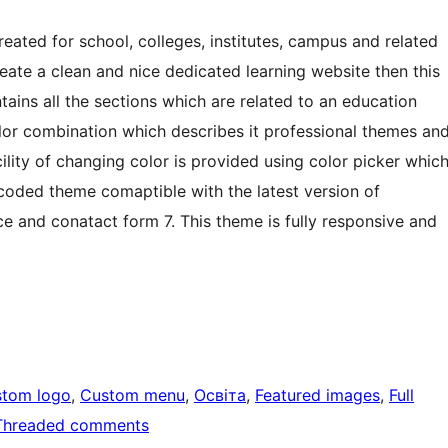
ted for school, colleges, institutes, campus and related
create a clean and nice dedicated learning website then this
tains all the sections which are related to an education
lor combination which describes it professional themes an
lity of changing color is provided using color picker whic
 coded theme comaptible with the latest version of
and conatact form 7. This theme is fully responsive and
tom logo
, 
Custom menu
, 
Освіта
, 
Featured images
, 
Full
Threaded comments