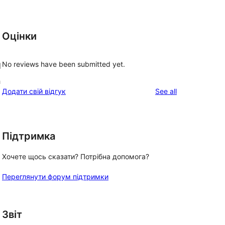
Оцінки
No reviews have been submitted yet.
d
h
reviews
Додати свій відгук
See all
Підтримка
Хочете щось сказати? Потрібна допомога?
Переглянути форум підтримки
Звіт