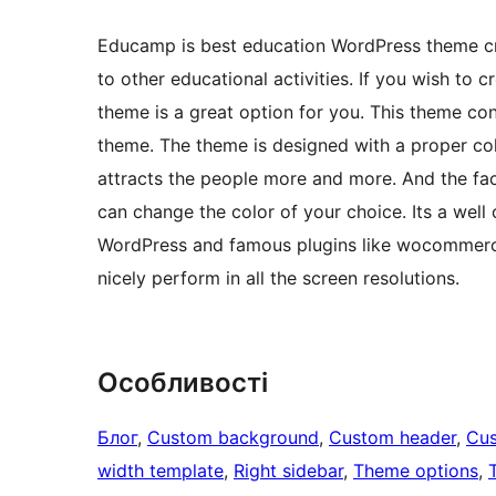
Educamp is best education WordPress theme crea
to other educational activities. If you wish to 
theme is a great option for you. This theme con
theme. The theme is designed with a proper co
attracts the people more and more. And the faci
can change the color of your choice. Its a well
WordPress and famous plugins like wocommerce 
nicely perform in all the screen resolutions.
Особливості
Блог
, 
Custom background
, 
Custom header
, 
Cus
width template
, 
Right sidebar
, 
Theme options
, 