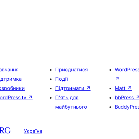
авчання
Приєднатися
WordPres
ідтримка
Події
↗
озробники
Підтримати
↗
Matt
↗
ordPress.tv
↗
П'ять для
bbPress
майбутнього
BuddyPre
Україна