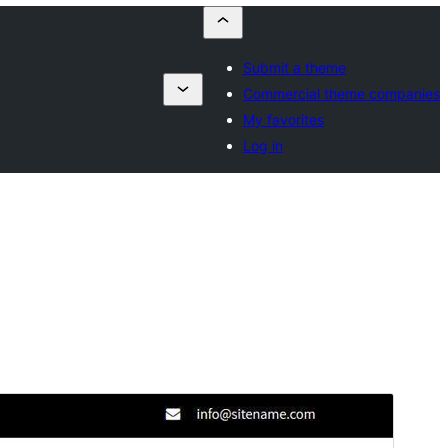
Submit a theme
Commercial theme companies
My favorites
Log in
Перегляд
Завантажити