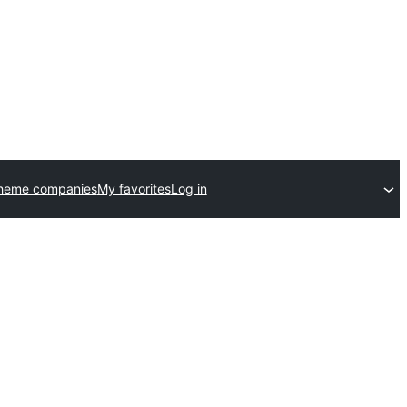
theme companies
My favorites
Log in