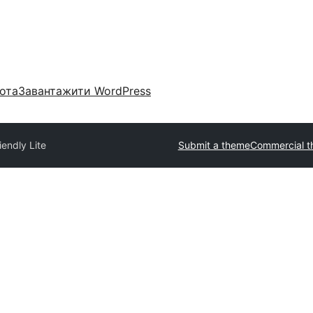
ота
Завантажити WordPress
iendly Lite
Submit a theme
Commercial 