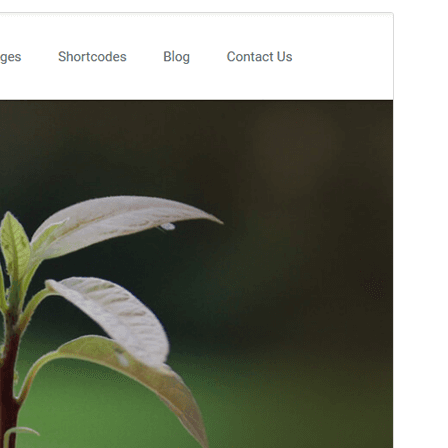
Перегляд
Завантажити
Версія
1.8
Last updated
15 Січня, 2025
Active installations
100+
PHP version
7.4
Theme homepage