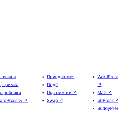
авчання
Приєднатися
WordPres
ідтримка
Події
↗
озробники
Підтримати
↗
Matt
↗
ordPress.tv
↗
Swag
↗
bbPress
BuddyPre