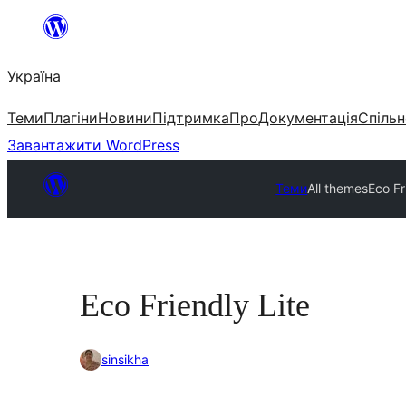
Перейти
до
Україна
вмісту
Теми
Плагіни
Новини
Підтримка
Про
Документація
Спільн
Завантажити WordPress
Теми
All themes
Eco Fr
Eco Friendly Lite
sinsikha