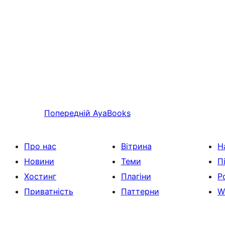
Попередній
AyaBooks
Про нас
Вітрина
Н
Новини
Теми
П
Хостинг
Плагіни
Р
Приватність
Паттерни
W