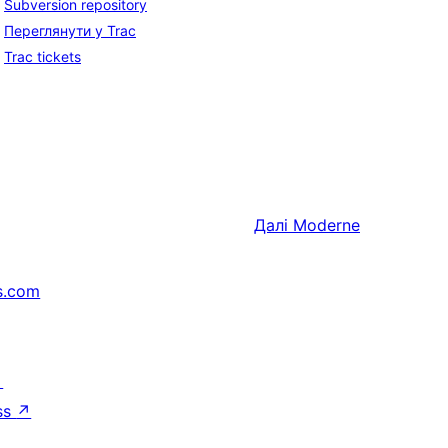
Subversion repository
Переглянути у Trac
Trac tickets
Далі
Moderne
s.com
↗
ss
↗